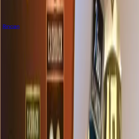
Info Cashback untuk MEMBER setia LXGROUP!
Cashback Pragmatic Play Kekalahan Rp200.000 –
Rp999.999 →' ...'
Rincian
WAZETOTO : Situs Gacor
New Member 100% Dan
Situs Slot Dapat Bonus
Tanpa Deposit
Selamat datang di
WAZETOTO
, platform hiburan digital
yang menghadirkan promosi eksklusif sebagai situs
gacor new member 100% bagi seluruh pengguna baru
yang bergabung. Kami berkomitmen memberikan