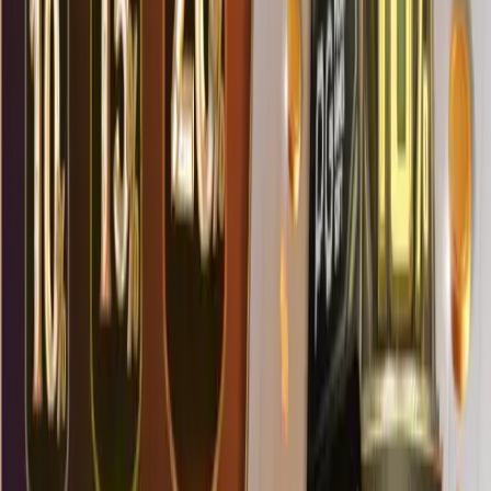
situs gacor new member 100% terletak pada sistem
distribusi bonus yang otomatis dan transparan. Di
WAZETOTO, kami menghargai setiap member dengan
menyediakan link resmi yang selalu diperbarui,
memastikan Anda tetap terhubung dengan layanan kami
yang profesional selama 24 jam nonstop.
WAZETOTO Resmi: Situs Gacor New
Member 100% Dengan Sistem Aman
Keamanan data pribadi adalah prioritas utama di
WAZETOTO. Sebagai penyedia situs slot dapat bonus
tanpa deposit resmi, kami menerapkan protokol enkripsi
berlapis untuk melindungi privasi akun Anda. Bergabung
di situs gacor
new member 100%
WAZETOTO menjamin
lingkungan bermain yang adil dan jujur. Kami terus