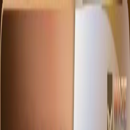
Daftar
Masuk
promotion
Promosi Semua
Category :
Semua
EVENT SPECIAL KEMERDEKAAN
🎉 EVENT SPECIAL KEMERDEKAAN 🎉 Rayakan Hari
Kemerdekaan Indonesia dengan EVENT CASHBACK
HARIAN – SE' ...'
Rincian
LOMBA HARIAN 3D-3LINE
LOMBA HARIAN 3D-3LINE 🎉 INFO TERBARU LOMBA
HARIAN LXGROUP 🎉 Mulai 01 Agustus 2026, lomba