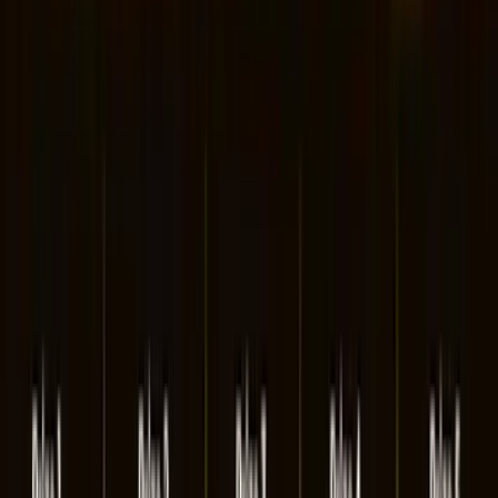
Situs Slot Dapat Bonus Tanpa
Deposit: WAZETOTO Situs Gacor
Terbaik
Ingin memulai tanpa hambatan biaya? WAZETOTO hadir
sebagai
situs slot
dapat bonus tanpa deposit yang
memberikan kemudahan akses bagi siapa saja yang ingin
mencoba keberuntungan. Keunggulan kami sebagai
situs gacor new member 100% terletak pada sistem
distribusi bonus yang otomatis dan transparan. Di
WAZETOTO, kami menghargai setiap member dengan
menyediakan link resmi yang selalu diperbarui,
memastikan Anda tetap terhubung dengan layanan kami
yang profesional selama 24 jam nonstop.