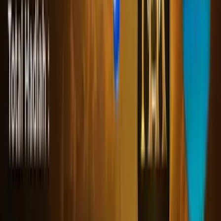
- Peserta yang mengikuti Lomba Sydneypools wajib
melakukan 1 (satu) kali deposit sesuai ketentuan.
Note:Apabila peserta juga ingin mengikuti Lomba
hongkongpools , maka wajib melakukan 1 (satu) kali
deposit lagi.
- Penggabungan nominal deposit Sydneypools dan
Hongkongpools tidak berlaku. Setiap peserta harus
memenuhi nominal deposit sesuai ketentuan dalam
satu kali transaksi.
- 1 user id dengan komentar teratas akan
mendapatkan Hadiah Utama , Komentar peringkat 2–6
akan mendapatkan Hadiah Hiburan
- Jika ada kesalahan format, peserta boleh hapus dan
posting ulang sebelum lomba ditutup.