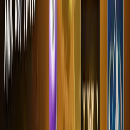
- HIBURAN - 100.000
- HIBURAN - 100.000
- HIBURAN - 100.000
- HIBURAN - 100.000
- HIBURAN - 100.000
*- JUARA PRIZE 5: Rp700.000