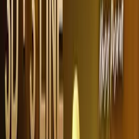
- HIBURAN - 250.000
- HIBURAN - 250.000
*- JUARA PRIZE 2: Rp1.300.000
- HIBURAN - 200.000
- HIBURAN - 200.000
- HIBURAN - 200.000