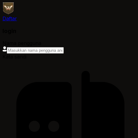
Daftar
login
Nama pengguna
Kata sandi