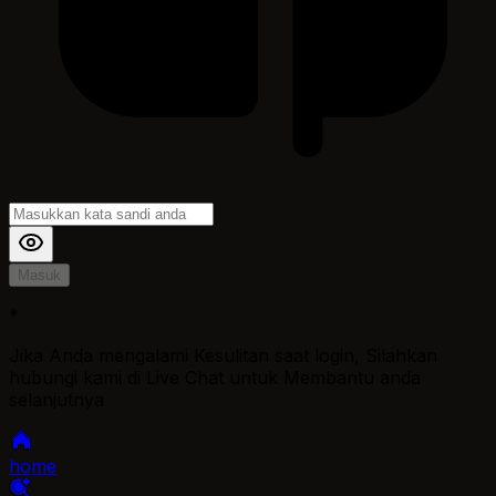
Masuk
*
Jika Anda mengalami Kesulitan saat login, Silahkan
hubungi kami di Live Chat untuk Membantu anda
selanjutnya
home