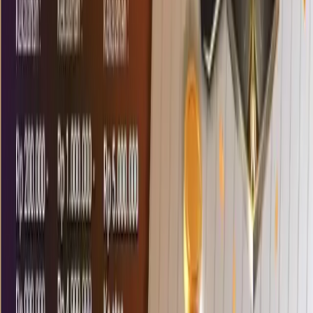
setiap halaman agar sangat ringan diakses melalui
perangkat mobile maupun desktop, memastikan navigasi
yang responsif dan proses pendaftaran yang cepat
hanya dalam hitungan menit.
Daftar WAZETOTO: Nikmati Situs
Slot Dapat Bonus Tanpa Deposit
Segera selesaikan proses daftar WAZETOTO
dan klaim posisi Anda di
situs gacor new
member 100%
kami hari ini. Kami menyediakan
layanan pelanggan profesional yang siap
membantu Anda dalam proses klaim situs slot
dapat bonus tanpa deposit kapan saja Anda
butuhkan. Fokus utama WAZETOTO adalah