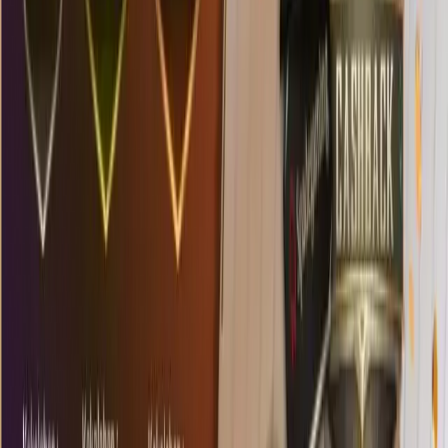
di situs gacor
new member 100%
WAZETOTO menjamin
lingkungan bermain yang adil dan jujur. Kami terus
melakukan inovasi teknologi server tahun 2026 untuk
mendukung kecepatan transaksi dan stabilitas akses,
menjadikan WAZETOTO sebagai mitra hiburan digital
paling andal bagi seluruh pengguna di Indonesia.
Link Alternatif WAZETOTO: Daftar
Situs Gacor New Member 100%
Sering mengalami kendala blokir? Gunakan selalu link
alternatif resmi WAZETOTO untuk mendapatkan akses
situs gacor new member 100% yang bebas hambatan.
Melalui link ini, Anda tetap bisa menikmati fasilitas situs
slot dapat bonus tanpa deposit tanpa perlu khawatir
akan gangguan koneksi atau nawala. Kami mengoptimasi