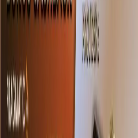
Cashback yang diterima bisa langsung
ditarik
(withdraw)
atau digunakan kembali untuk bermain.
Promo dapat berubah sewaktu-waktu tanpa
pemberitahuan sebelumnya.
Semua keputusan dari pihak
LXGROUP bersifat
final dan tidak dapat diganggu gugat
.
Cashback tidak berlaku untuk
Safety
Bet
dan
Cashback Hunter
.
Jika terindikasi adanya kecurangan seperti
Safety
Bet
atau
Cashback Hunter
,
saldo akan
hangus
dan akun akan diblokir permanen beserta
saldo di dalamnya.
Klaim cashback hanya dapat dilakukan pada
periode pembagian yang ditentukan dan paling
lambat 7 hari setelah periode tersebut berakhir
Catatan:
Apabila pada periode pembagian cashback Anda
tidak menerima bonus, artinya jumlah
kekalahan
belum mencapai minimal Rp200.000
.
Perhitungan cashback dihitung dari
jumlah
taruhan yang dimainkan, bukan dari nominal