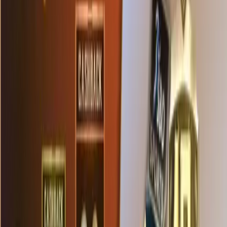
deposit
.
SALAM MANAGEMENT
LXGROUP~
WAZETOTO : Situs Gacor
New Member 100% Dan
Situs Slot Dapat Bonus
Tanpa Deposit
Selamat datang di
WAZETOTO
, platform hiburan digital
yang menghadirkan promosi eksklusif sebagai situs