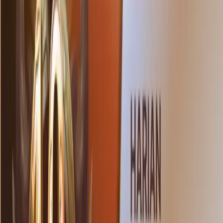
▫️ Tidak boleh withdraw sebelum TO tercapai
▫️ Bonus hanya khusus untuk pemainan livegame slot
pragmatic play
▫️ Bonus masuk otomatis
▫️ Promo dapat berubah sewaktu-waktu
▫️ Bonus tidak bisa di gabungkan dengan promo yang
lain
▫️ Tidak mendapatkan bonus Cashback
🔥 Jangan lewatkan! Deposit sekarang dan nikmati
bonusnya tiap hari!
WAZETOTO : Situs Gacor
New Member 100% Dan
Situs Slot Dapat Bonus