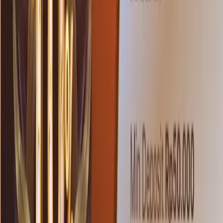
Tanpa Deposit
Selamat datang di
WAZETOTO
, platform hiburan digital
yang menghadirkan promosi eksklusif sebagai situs
gacor new member 100% bagi seluruh pengguna baru
yang bergabung. Kami berkomitmen memberikan
pengalaman bermain yang luar biasa dengan sistem
keamanan tercanggih tahun 2026. Sebagai situs slot
dapat bonus tanpa deposit, WAZETOTO memastikan
setiap langkah pendaftaran Anda memberikan nilai
tambah instan, memungkinkan Anda mengeksplorasi
berbagai fitur unggulan kami dengan rasa aman dan
nyaman sejak hari pertama bergabung.
Situs Slot Dapat Bonus Tanpa