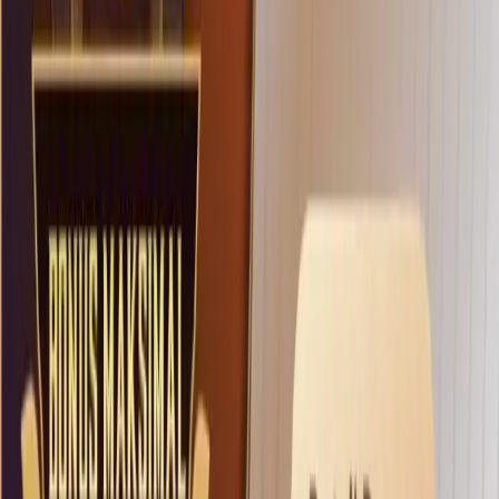
Member 100% Dengan Sistem Aman
Keamanan data pribadi adalah prioritas utama di
WAZETOTO. Sebagai penyedia situs slot dapat bonus
tanpa deposit resmi, kami menerapkan protokol enkripsi
berlapis untuk melindungi privasi akun Anda. Bergabung
di situs gacor
new member 100%
WAZETOTO menjamin
lingkungan bermain yang adil dan jujur. Kami terus
melakukan inovasi teknologi server tahun 2026 untuk
mendukung kecepatan transaksi dan stabilitas akses,
menjadikan WAZETOTO sebagai mitra hiburan digital
paling andal bagi seluruh pengguna di Indonesia.
Link Alternatif WAZETOTO: Daftar
Situs Gacor New Member 100%