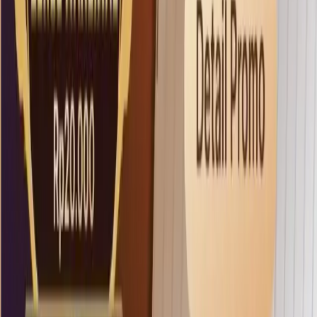
Sering mengalami kendala blokir? Gunakan selalu link
alternatif resmi WAZETOTO untuk mendapatkan akses
situs gacor new member 100% yang bebas hambatan.
Melalui link ini, Anda tetap bisa menikmati fasilitas situs
slot dapat bonus tanpa deposit tanpa perlu khawatir
akan gangguan koneksi atau nawala. Kami mengoptimasi
setiap halaman agar sangat ringan diakses melalui
perangkat mobile maupun desktop, memastikan navigasi
yang responsif dan proses pendaftaran yang cepat
hanya dalam hitungan menit.
Daftar WAZETOTO: Nikmati Situs
Slot Dapat Bonus Tanpa Deposit