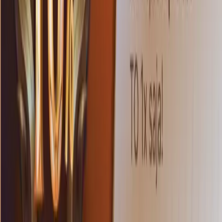
Deposit: WAZETOTO Situs Gacor
Terbaik
Ingin memulai tanpa hambatan biaya? WAZETOTO hadir
sebagai
situs slot
dapat bonus tanpa deposit yang
memberikan kemudahan akses bagi siapa saja yang ingin
mencoba keberuntungan. Keunggulan kami sebagai
situs gacor new member 100% terletak pada sistem
distribusi bonus yang otomatis dan transparan. Di
WAZETOTO, kami menghargai setiap member dengan
menyediakan link resmi yang selalu diperbarui,
memastikan Anda tetap terhubung dengan layanan kami
yang profesional selama 24 jam nonstop.
WAZETOTO Resmi: Situs Gacor New