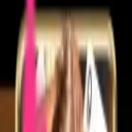
Daftar
Masuk
casino
Cari Permainan
all stars - world cup 2026
plinko+
koi gate
tombstone rip
world cup 2026
crash game
for you
slot
live casino
4
arcade
fishing
2603
635
104
21
Provider :
Sexy
Filter :
TERKENAL
Baccarat
Sexy