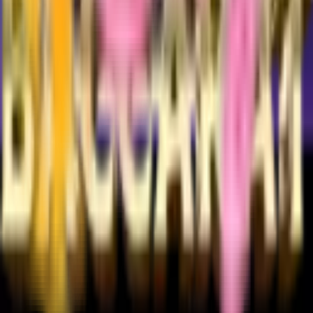
membantu Anda dalam proses klaim situs slot
dapat bonus tanpa deposit kapan saja Anda
butuhkan. Fokus utama WAZETOTO adalah
menjaga kepuasan member melalui sistem
pembayaran yang terjamin dan layanan
bantuan teknis yang sigap, memastikan posisi
brand ini tetap menjadi pemimpin dalam hal
inovasi layanan digital yang konsisten dan
terpercaya.
Lihat Semua
home
explore
promo