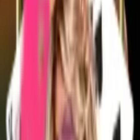
Roulette
Sexy
SicBo
Sexy
Thai Hi Lo
Sexy
Baccarat Classic
Sexy
Dragon Tiger
Sexy
Red Blue Duel
Sexy
Baccarat Insurance
Sexy
8
/
8
Game
Page
1
of
1
WAZETOTO : Situs Gacor
New Member 100% Dan
Situs Slot Dapat Bonus
Tanpa Deposit