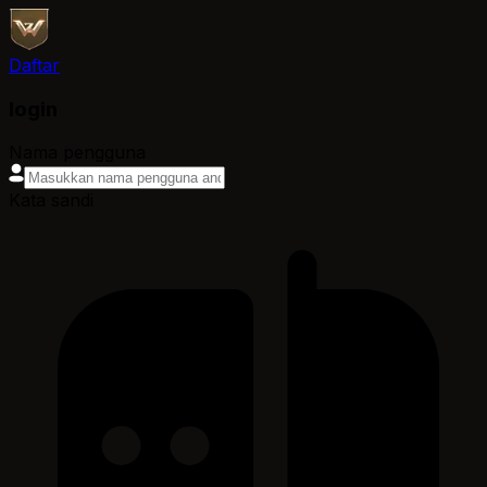
Daftar
login
Nama pengguna
Kata sandi