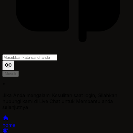
Masuk
*
Jika Anda mengalami Kesulitan saat login, Silahkan
hubungi kami di Live Chat untuk Membantu anda
selanjutnya
home