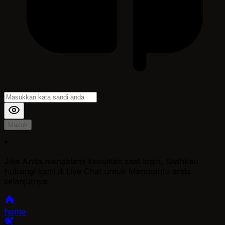
Masuk
*
Jika Anda mengalami Kesulitan saat login, Silahkan
hubungi kami di Live Chat untuk Membantu anda
selanjutnya
home