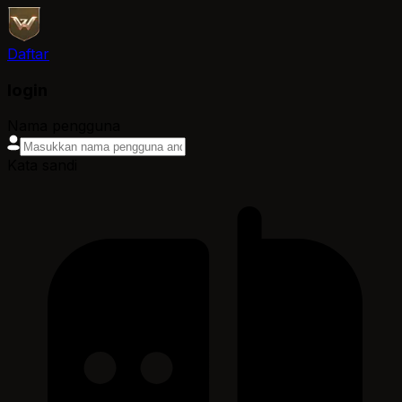
Daftar
login
Nama pengguna
Kata sandi