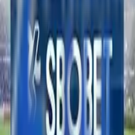
Ingin memulai tanpa hambatan biaya? WAZETOTO hadir
sebagai
situs slot
dapat bonus tanpa deposit yang
memberikan kemudahan akses bagi siapa saja yang ingin
mencoba keberuntungan. Keunggulan kami sebagai
situs gacor new member 100% terletak pada sistem
distribusi bonus yang otomatis dan transparan. Di
WAZETOTO, kami menghargai setiap member dengan
menyediakan link resmi yang selalu diperbarui,
memastikan Anda tetap terhubung dengan layanan kami
yang profesional selama 24 jam nonstop.
WAZETOTO Resmi: Situs Gacor New
Member 100% Dengan Sistem Aman
Keamanan data pribadi adalah prioritas utama di