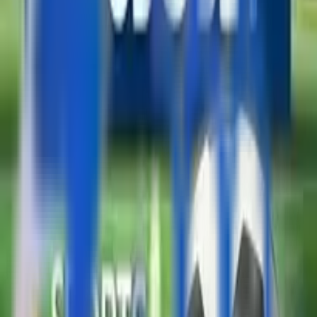
WAZETOTO. Sebagai penyedia situs slot dapat bonus
tanpa deposit resmi, kami menerapkan protokol enkripsi
berlapis untuk melindungi privasi akun Anda. Bergabung
di situs gacor
new member 100%
WAZETOTO menjamin
lingkungan bermain yang adil dan jujur. Kami terus
melakukan inovasi teknologi server tahun 2026 untuk
mendukung kecepatan transaksi dan stabilitas akses,
menjadikan WAZETOTO sebagai mitra hiburan digital
paling andal bagi seluruh pengguna di Indonesia.
Link Alternatif WAZETOTO: Daftar
Situs Gacor New Member 100%
Sering mengalami kendala blokir? Gunakan selalu link
alternatif resmi WAZETOTO untuk mendapatkan akses
situs gacor new member 100% yang bebas hambatan.