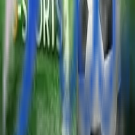
Melalui link ini, Anda tetap bisa menikmati fasilitas situs
slot dapat bonus tanpa deposit tanpa perlu khawatir
akan gangguan koneksi atau nawala. Kami mengoptimasi
setiap halaman agar sangat ringan diakses melalui
perangkat mobile maupun desktop, memastikan navigasi
yang responsif dan proses pendaftaran yang cepat
hanya dalam hitungan menit.
Daftar WAZETOTO: Nikmati Situs
Slot Dapat Bonus Tanpa Deposit
Segera selesaikan proses daftar WAZETOTO
dan klaim posisi Anda di
situs gacor new
member 100%
kami hari ini. Kami menyediakan
layanan pelanggan profesional yang siap