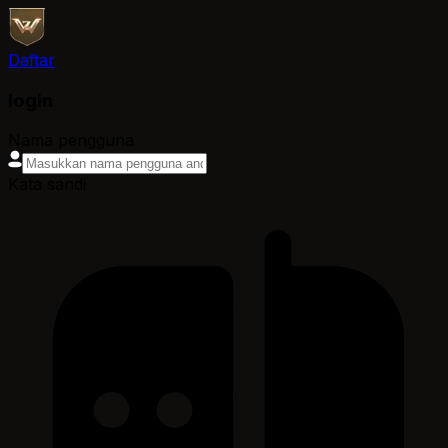
Daftar
login
Nama pengguna
Kata sandi