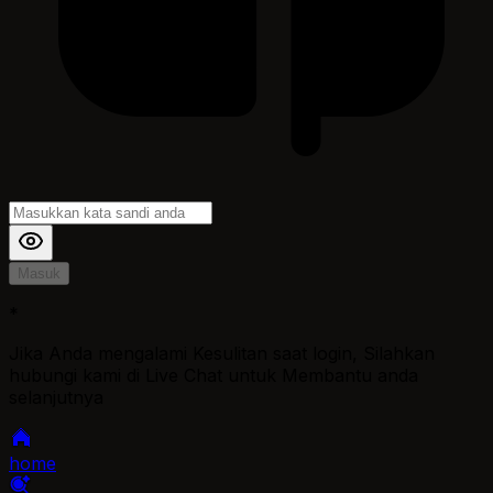
Masuk
*
Jika Anda mengalami Kesulitan saat login, Silahkan
hubungi kami di Live Chat untuk Membantu anda
selanjutnya
home