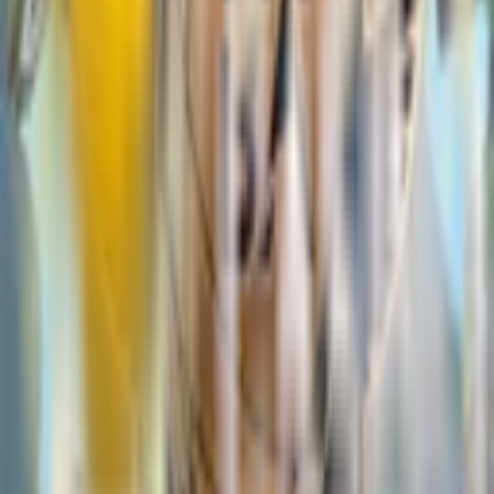
Sering mengalami kendala blokir? Gunakan selalu link
alternatif resmi WAZETOTO untuk mendapatkan akses
situs gacor new member 100% yang bebas hambatan.
Melalui link ini, Anda tetap bisa menikmati fasilitas situs
slot dapat bonus tanpa deposit tanpa perlu khawatir
akan gangguan koneksi atau nawala. Kami mengoptimasi
setiap halaman agar sangat ringan diakses melalui
perangkat mobile maupun desktop, memastikan navigasi
yang responsif dan proses pendaftaran yang cepat
hanya dalam hitungan menit.
Daftar WAZETOTO: Nikmati Situs
Slot Dapat Bonus Tanpa Deposit