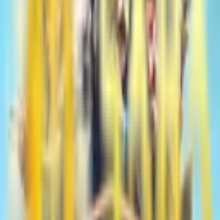
Situs Slot Dapat Bonus Tanpa
Deposit: WAZETOTO Situs Gacor
Terbaik
Ingin memulai tanpa hambatan biaya? WAZETOTO hadir
sebagai
situs slot
dapat bonus tanpa deposit yang
memberikan kemudahan akses bagi siapa saja yang ingin
mencoba keberuntungan. Keunggulan kami sebagai
situs gacor new member 100% terletak pada sistem
distribusi bonus yang otomatis dan transparan. Di
WAZETOTO, kami menghargai setiap member dengan
menyediakan link resmi yang selalu diperbarui,
memastikan Anda tetap terhubung dengan layanan kami
yang profesional selama 24 jam nonstop.