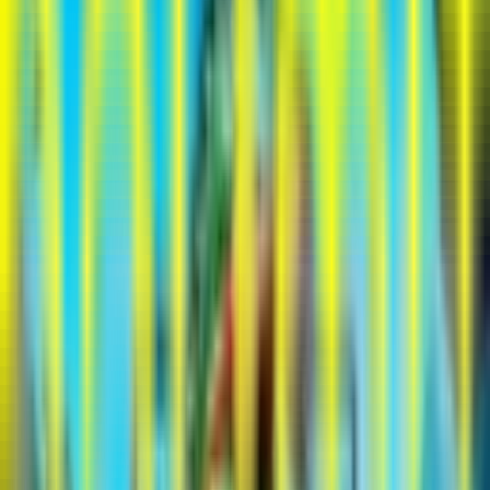
Seamen
No Limit City
Fire in the Hole 3
No Limit City
Das xBoot 2wei!
No Limit City
Flight Mode
No Limit City
Duck Hunters Happy Hour
No Limit City
Tsar Wars
No Limit City
Duck Hunters
No Limit City
San Quentin Manhunt
No Limit City
Brute Force: Alien Onslaught
No Limit City
Das xBoot
No Limit City
The Crypt 2
No Limit City
Home of the Brave
No Limit City
Dead Men Walking
No Limit City
Road Rage
No Limit City
Golden Shower
No Limit City
Dead, Dead Or Deader
No Limit City
Breakout
No Limit City
Fire in the Hole xBomb
No Limit City
Catfish Hunters
No Limit City
Tombstone Slaughter
No Limit City
Crazy Ex-Girlfriend
No Limit City
Deadwood xNudge
No Limit City
Gator Hunters
No Limit City