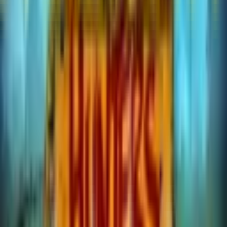
lingkungan bermain yang adil dan jujur. Kami terus
melakukan inovasi teknologi server tahun 2026 untuk
mendukung kecepatan transaksi dan stabilitas akses,
menjadikan WAZETOTO sebagai mitra hiburan digital
paling andal bagi seluruh pengguna di Indonesia.
Link Alternatif WAZETOTO: Daftar
Situs Gacor New Member 100%
Sering mengalami kendala blokir? Gunakan selalu link
alternatif resmi WAZETOTO untuk mendapatkan akses
situs gacor new member 100% yang bebas hambatan.
Melalui link ini, Anda tetap bisa menikmati fasilitas situs
slot dapat bonus tanpa deposit tanpa perlu khawatir
akan gangguan koneksi atau nawala. Kami mengoptimasi
setiap halaman agar sangat ringan diakses melalui