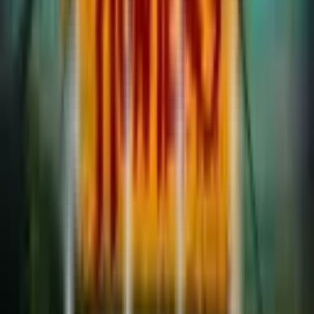
perangkat mobile maupun desktop, memastikan navigasi
yang responsif dan proses pendaftaran yang cepat
hanya dalam hitungan menit.
Daftar WAZETOTO: Nikmati Situs
Slot Dapat Bonus Tanpa Deposit
Segera selesaikan proses daftar WAZETOTO
dan klaim posisi Anda di
situs gacor new
member 100%
kami hari ini. Kami menyediakan
layanan pelanggan profesional yang siap
membantu Anda dalam proses klaim situs slot
dapat bonus tanpa deposit kapan saja Anda
butuhkan. Fokus utama WAZETOTO adalah
menjaga kepuasan member melalui sistem