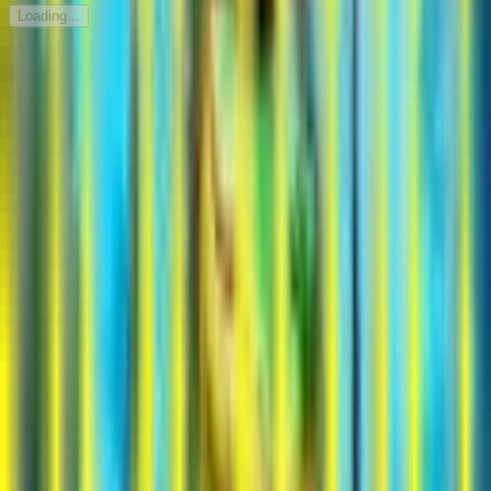
Loading...
24
/
130
Game
Page
1
of
6
WAZETOTO : Situs Gacor
New Member 100% Dan
Situs Slot Dapat Bonus
Tanpa Deposit
Selamat datang di
WAZETOTO
, platform hiburan digital
yang menghadirkan promosi eksklusif sebagai situs
gacor new member 100% bagi seluruh pengguna baru
yang bergabung. Kami berkomitmen memberikan