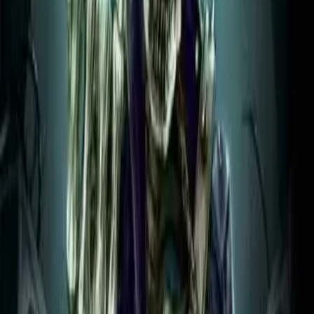
sebagai
situs slot
dapat bonus tanpa deposit yang
memberikan kemudahan akses bagi siapa saja yang ingin
mencoba keberuntungan. Keunggulan kami sebagai
situs gacor new member 100% terletak pada sistem
distribusi bonus yang otomatis dan transparan. Di
WAZETOTO, kami menghargai setiap member dengan
menyediakan link resmi yang selalu diperbarui,
memastikan Anda tetap terhubung dengan layanan kami
yang profesional selama 24 jam nonstop.
WAZETOTO Resmi: Situs Gacor New
Member 100% Dengan Sistem Aman
Keamanan data pribadi adalah prioritas utama di
WAZETOTO. Sebagai penyedia situs slot dapat bonus
tanpa deposit resmi, kami menerapkan protokol enkripsi
berlapis untuk melindungi privasi akun Anda. Bergabung