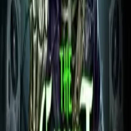
di situs gacor
new member 100%
WAZETOTO menjamin
lingkungan bermain yang adil dan jujur. Kami terus
melakukan inovasi teknologi server tahun 2026 untuk
mendukung kecepatan transaksi dan stabilitas akses,
menjadikan WAZETOTO sebagai mitra hiburan digital
paling andal bagi seluruh pengguna di Indonesia.
Link Alternatif WAZETOTO: Daftar
Situs Gacor New Member 100%
Sering mengalami kendala blokir? Gunakan selalu link
alternatif resmi WAZETOTO untuk mendapatkan akses
situs gacor new member 100% yang bebas hambatan.
Melalui link ini, Anda tetap bisa menikmati fasilitas situs
slot dapat bonus tanpa deposit tanpa perlu khawatir
akan gangguan koneksi atau nawala. Kami mengoptimasi