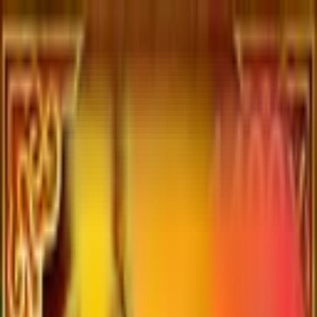
Daftar
Masuk
casino
Cari Permainan
fury of anubis
world cup 2026
crazy time
tombstone rip
all stars - world cup 2026
crash game
for you
slot
live casino
4
arcade
fishing
2603
635
104
21
Provider :
JDB
Filter :
TERKENAL
NewYear
JDB