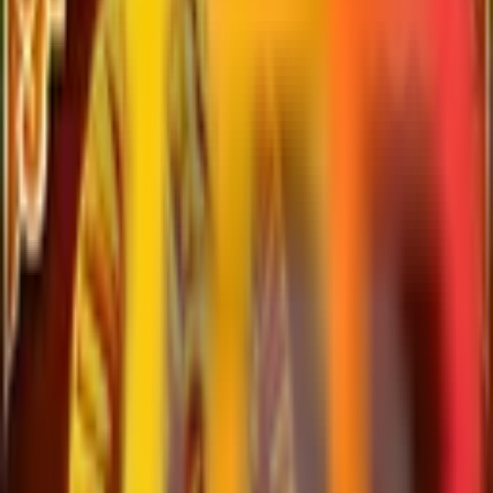
Mahjong
JDB
ProsperityTiger
JDB
MarvelousIV
JDB
Wonder Elephant
JDB
LuckyDiamond
JDB
DragonGate
JDB
Spindrift2
JDB
DoubleWilds
JDB
MoneyBagsMan
JDB
MinerBabe
JDB
GoldenDisco
JDB
Super Niubi Deluxe
JDB
Treausure Bowl
JDB
Mjoinir
JDB
Pirate Treasure
JDB
Fortune Treasure
JDB
Egypt Treasure
JDB
GoLaiFu
JDB
BirdsParty
JDB
StreetFighter
JDB
OnePunchMan
JDB
PandaPanda
JDB
XiYangYang
JDB