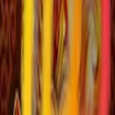
mencoba keberuntungan. Keunggulan kami sebagai
situs gacor new member 100% terletak pada sistem
distribusi bonus yang otomatis dan transparan. Di
WAZETOTO, kami menghargai setiap member dengan
menyediakan link resmi yang selalu diperbarui,
memastikan Anda tetap terhubung dengan layanan kami
yang profesional selama 24 jam nonstop.
WAZETOTO Resmi: Situs Gacor New
Member 100% Dengan Sistem Aman
Keamanan data pribadi adalah prioritas utama di
WAZETOTO. Sebagai penyedia situs slot dapat bonus
tanpa deposit resmi, kami menerapkan protokol enkripsi
berlapis untuk melindungi privasi akun Anda. Bergabung
di situs gacor
new member 100%
WAZETOTO menjamin