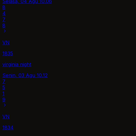
Selasa, 04 Agu
10.06
8
4
7
8
VN
1835
virginia night
Senin, 03 Agu
10.12
7
5
1
9
VN
1834