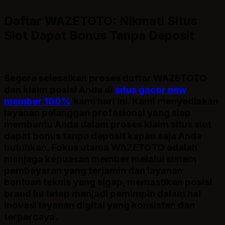
Daftar WAZETOTO: Nikmati Situs
Slot Dapat Bonus Tanpa Deposit
Segera selesaikan proses daftar WAZETOTO
dan klaim posisi Anda di
situs gacor new
member 100%
kami hari ini. Kami menyediakan
layanan pelanggan profesional yang siap
membantu Anda dalam proses klaim situs slot
dapat bonus tanpa deposit kapan saja Anda
butuhkan. Fokus utama WAZETOTO adalah
menjaga kepuasan member melalui sistem
pembayaran yang terjamin dan layanan
bantuan teknis yang sigap, memastikan posisi
brand ini tetap menjadi pemimpin dalam hal
inovasi layanan digital yang konsisten dan
terpercaya.