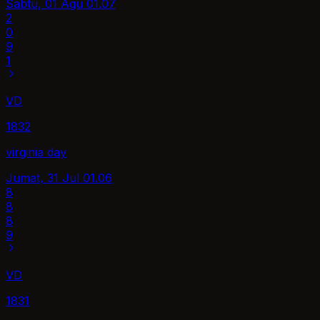
Sabtu, 01 Agu
01.07
2
0
9
1
VD
1832
virginia day
Jumat, 31 Jul
01.06
8
8
8
9
VD
1831