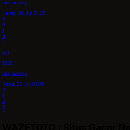
virginia day
Kamis, 30 Jul
01.05
5
6
1
4
VD
1830
virginia day
Rabu, 29 Jul
01.06
3
1
0
2
WAZETOTO : Situs Gacor Ne