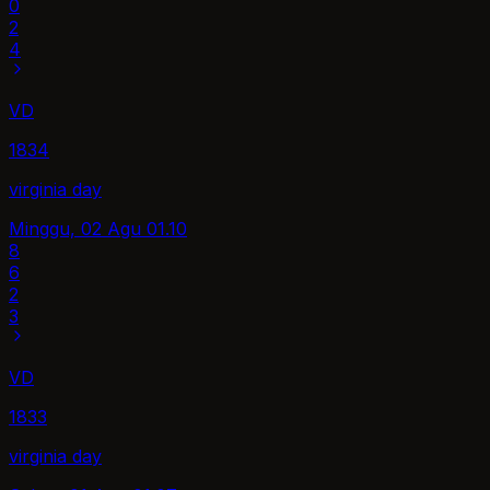
0
2
4
VD
1834
virginia day
Minggu, 02 Agu
01.10
8
6
2
3
VD
1833
virginia day