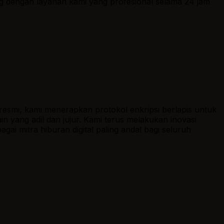
g dengan layanan kami yang profesional selama 24 jam
resmi, kami menerapkan protokol enkripsi berlapis untuk
ang adil dan jujur. Kami terus melakukan inovasi
i mitra hiburan digital paling andal bagi seluruh