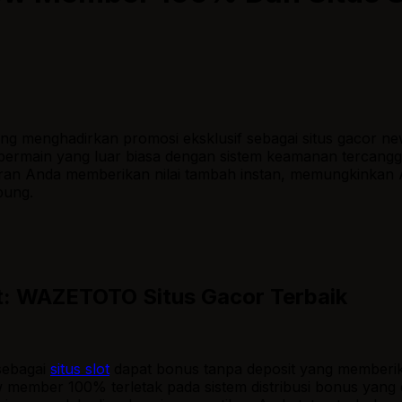
 yang menghadirkan promosi eksklusif sebagai situs gaco
main yang luar biasa dengan sistem keamanan tercanggih 
an Anda memberikan nilai tambah instan, memungkinkan A
bung.
t: WAZETOTO Situs Gacor Terbaik
sebagai
situs slot
dapat bonus tanpa deposit yang memberik
 member 100% terletak pada sistem distribusi bonus yang