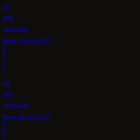
VD
1838
virginia day
Kamis, 06 Agu
01.11
0
6
2
8
VD
1837
virginia day
Rabu, 05 Agu
01.07
9
9
0