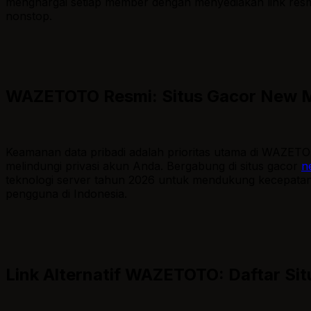
menghargai setiap member dengan menyediakan link resmi
nonstop.
WAZETOTO Resmi: Situs Gacor New 
Keamanan data pribadi adalah prioritas utama di WAZETOT
melindungi privasi akun Anda. Bergabung di situs gacor
n
teknologi server tahun 2026 untuk mendukung kecepatan t
pengguna di Indonesia.
Link Alternatif WAZETOTO: Daftar S