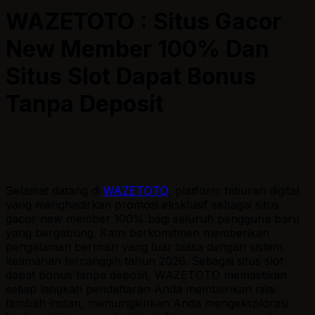
WAZETOTO : Situs Gacor
New Member 100% Dan
Situs Slot Dapat Bonus
Tanpa Deposit
Selamat datang di
WAZETOTO
, platform hiburan digital
yang menghadirkan promosi eksklusif sebagai situs
gacor new member 100% bagi seluruh pengguna baru
yang bergabung. Kami berkomitmen memberikan
pengalaman bermain yang luar biasa dengan sistem
keamanan tercanggih tahun 2026. Sebagai situs slot
dapat bonus tanpa deposit, WAZETOTO memastikan
setiap langkah pendaftaran Anda memberikan nilai
tambah instan, memungkinkan Anda mengeksplorasi