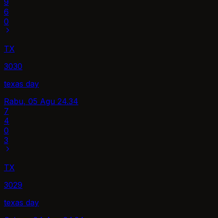
9
6
0
TX
3030
texas day
Rabu, 05 Agu
24.34
7
4
0
3
TX
3029
texas day