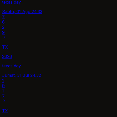
texas day
Sabtu, 01 Agu
24.33
7
8
2
9
TX
3026
texas day
Jumat, 31 Jul
24.32
1
9
1
7
TX