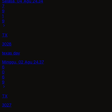
Selasa, 04 Agu
24.34
7
9
1
9
TX
3028
texas day
Minggu, 02 Agu
24.37
6
0
6
9
TX
3027