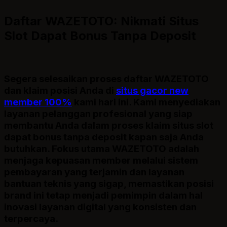
Daftar WAZETOTO: Nikmati Situs
Slot Dapat Bonus Tanpa Deposit
Segera selesaikan proses daftar WAZETOTO
dan klaim posisi Anda di
situs gacor new
member 100%
kami hari ini. Kami menyediakan
layanan pelanggan profesional yang siap
membantu Anda dalam proses klaim situs slot
dapat bonus tanpa deposit kapan saja Anda
butuhkan. Fokus utama WAZETOTO adalah
menjaga kepuasan member melalui sistem
pembayaran yang terjamin dan layanan
bantuan teknis yang sigap, memastikan posisi
brand ini tetap menjadi pemimpin dalam hal
inovasi layanan digital yang konsisten dan
terpercaya.