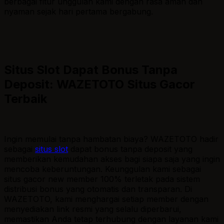
berbagai fitur unggulan kami dengan rasa aman dan
nyaman sejak hari pertama bergabung.
Situs Slot Dapat Bonus Tanpa
Deposit: WAZETOTO Situs Gacor
Terbaik
Ingin memulai tanpa hambatan biaya? WAZETOTO hadir
sebagai
situs slot
dapat bonus tanpa deposit yang
memberikan kemudahan akses bagi siapa saja yang ingin
mencoba keberuntungan. Keunggulan kami sebagai
situs gacor new member 100% terletak pada sistem
distribusi bonus yang otomatis dan transparan. Di
WAZETOTO, kami menghargai setiap member dengan
menyediakan link resmi yang selalu diperbarui,
memastikan Anda tetap terhubung dengan layanan kami