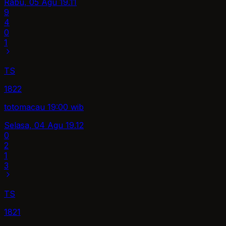
Rabu, 05 Agu
19.11
9
4
0
1
TS
1822
totomacau 19:00 wib
Selasa, 04 Agu
19.12
0
2
1
3
TS
1821