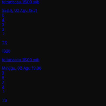
totomacau 19:00 wib
Senin, 03 Agu
19.21
0
4
3
3
TS
1820
totomacau 19:00 wib
Minggu, 02 Agu
19.08
3
6
7
4
TS