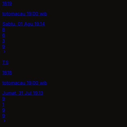
1819
totomacau 19:00 wib
Sabtu, 01 Agu
19.14
8
6
3
9
TS
1818
totomacau 19:00 wib
Jumat, 31 Jul
19.13
9
1
9
9