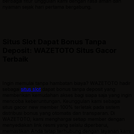
berbagai fitur unggulan kami dengan rasa aman dan
nyaman sejak hari pertama bergabung.
Situs Slot Dapat Bonus Tanpa
Deposit: WAZETOTO Situs Gacor
Terbaik
Ingin memulai tanpa hambatan biaya? WAZETOTO hadir
sebagai
situs slot
dapat bonus tanpa deposit yang
memberikan kemudahan akses bagi siapa saja yang ingin
mencoba keberuntungan. Keunggulan kami sebagai
situs gacor new member 100% terletak pada sistem
distribusi bonus yang otomatis dan transparan. Di
WAZETOTO, kami menghargai setiap member dengan
menyediakan link resmi yang selalu diperbarui,
memastikan Anda tetap terhubung dengan layanan kami