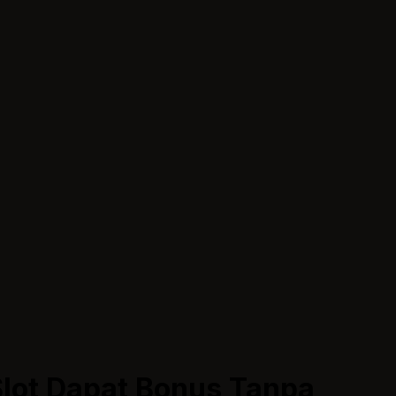
lot Dapat Bonus Tanpa