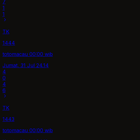
7
1
1
TK
1444
totomacau 00:00 wib
Jumat, 31 Jul
24.14
4
0
4
6
TK
1443
totomacau 00:00 wib