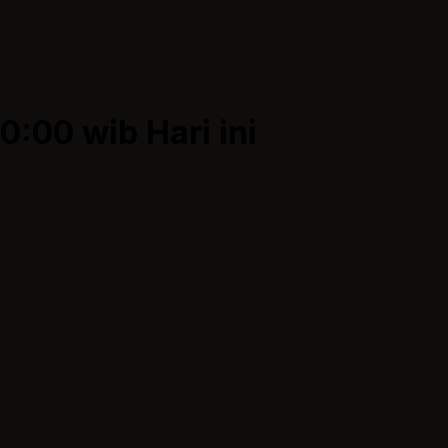
0:00 wib
Hari ini