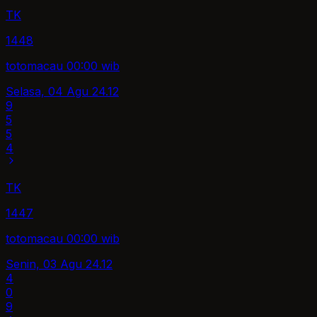
TK
1448
totomacau 00:00 wib
Selasa, 04 Agu
24.12
9
5
5
4
TK
1447
totomacau 00:00 wib
Senin, 03 Agu
24.12
4
0
9