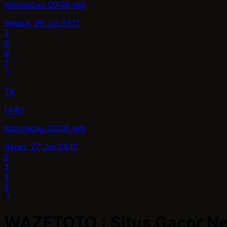
totomacau 00:00 wib
Selasa, 28 Jul
24.11
3
0
9
7
TK
1440
totomacau 00:00 wib
Senin, 27 Jul
24.13
2
3
3
3
WAZETOTO : Situs Gacor Ne