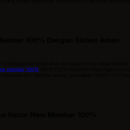
 yang selalu diperbarui, memastikan Anda tetap terhubun
Member 100% Dengan Sistem Aman
O. Sebagai penyedia situs slot dapat bonus tanpa deposit 
ew member 100%
WAZETOTO menjamin lingkungan bermain y
ransaksi dan stabilitas akses, menjadikan WAZETOTO sebaga
itus Gacor New Member 100%