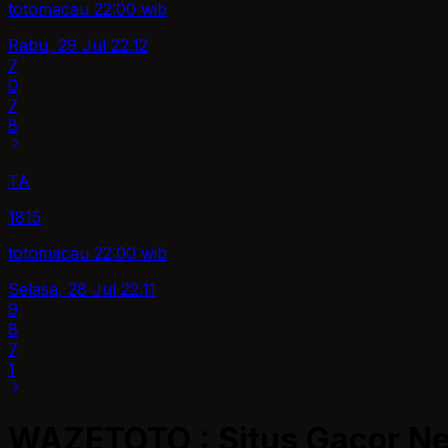
totomacau 22:00 wib
Rabu, 29 Jul
22.12
7
0
7
8
TA
1815
totomacau 22:00 wib
Selasa, 28 Jul
22.11
9
8
7
1
WAZETOTO : Situs Gacor Ne