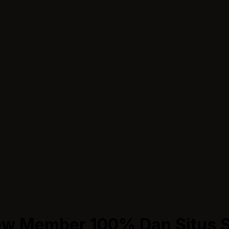
w Member 100% Dan Situs S