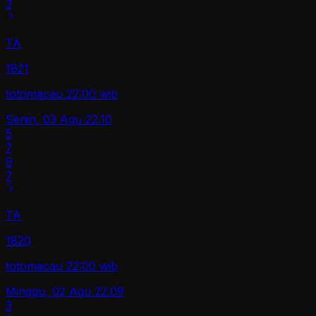
3
TA
1821
totomacau 22:00 wib
Senin, 03 Agu
22.10
5
7
9
7
TA
1820
totomacau 22:00 wib
Minggu, 02 Agu
22.09
3