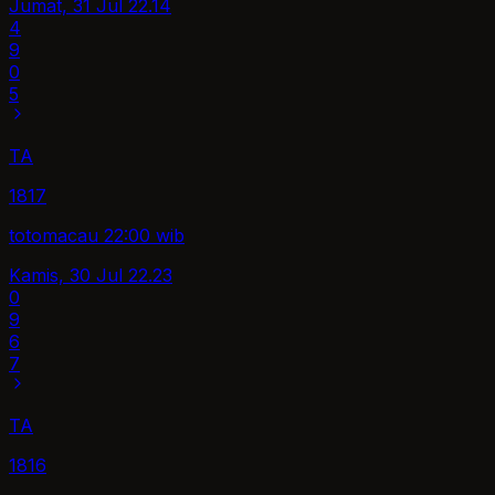
Jumat, 31 Jul
22.14
4
9
0
5
TA
1817
totomacau 22:00 wib
Kamis, 30 Jul
22.23
0
9
6
7
TA
1816