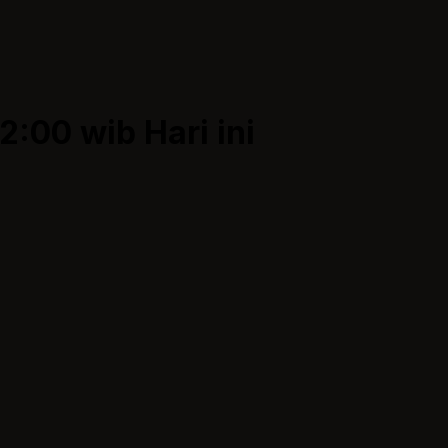
2:00 wib
Hari ini