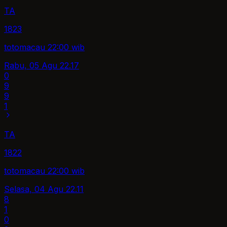
TA
1823
totomacau 22:00 wib
Rabu, 05 Agu
22.17
0
9
9
1
TA
1822
totomacau 22:00 wib
Selasa, 04 Agu
22.11
8
1
0