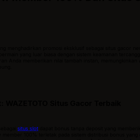
 yang menghadirkan promosi eksklusif sebagai situs gaco
main yang luar biasa dengan sistem keamanan tercanggih 
an Anda memberikan nilai tambah instan, memungkinkan A
bung.
t: WAZETOTO Situs Gacor Terbaik
sebagai
situs slot
dapat bonus tanpa deposit yang memberik
 member 100% terletak pada sistem distribusi bonus yang