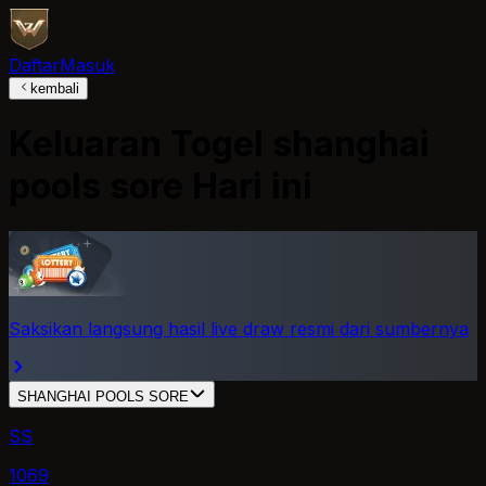
Daftar
Masuk
kembali
Keluaran Togel
shanghai
pools sore
Hari ini
Saksikan langsung hasil live draw resmi dari sumbernya
SHANGHAI POOLS SORE
SS
1069