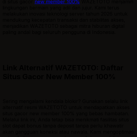
di situs gacor
new member 100%
WAZETOTO menjamin
lingkungan bermain yang adil dan jujur. Kami terus
melakukan inovasi teknologi server tahun 2026 untuk
mendukung kecepatan transaksi dan stabilitas akses,
menjadikan WAZETOTO sebagai mitra hiburan digital
paling andal bagi seluruh pengguna di Indonesia.
Link Alternatif WAZETOTO: Daftar
Situs Gacor New Member 100%
Sering mengalami kendala blokir? Gunakan selalu link
alternatif resmi WAZETOTO untuk mendapatkan akses
situs gacor new member 100% yang bebas hambatan.
Melalui link ini, Anda tetap bisa menikmati fasilitas situs
slot dapat bonus tanpa deposit tanpa perlu khawatir
akan gangguan koneksi atau nawala. Kami mengoptimasi