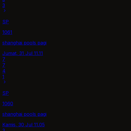
3
SP
1061
shanghai pools pagi
Jumat, 31 Jul
11.11
7
7
4
1
SP
1060
shanghai pools pagi
Kamis, 30 Jul
11.05
3