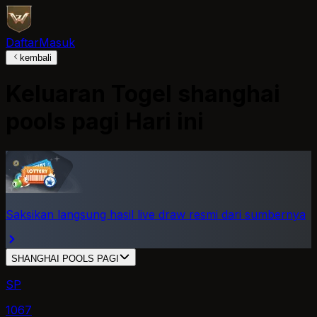
Daftar
Masuk
kembali
Keluaran Togel
shanghai
pools pagi
Hari ini
Saksikan langsung hasil live draw resmi dari sumbernya
SHANGHAI POOLS PAGI
SP
1067