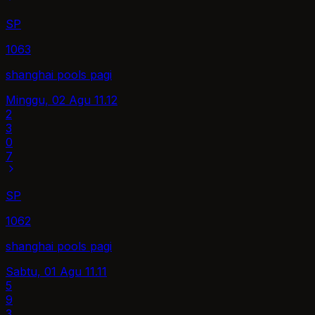
SP
1063
shanghai pools pagi
Minggu, 02 Agu
11.12
2
3
0
7
SP
1062
shanghai pools pagi
Sabtu, 01 Agu
11.11
5
9
3