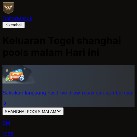
Daftar
Masuk
kembali
Keluaran Togel
shanghai
pools malam
Hari ini
Saksikan langsung hasil live draw resmi dari sumbernya
SHANGHAI POOLS MALAM
SM
1068