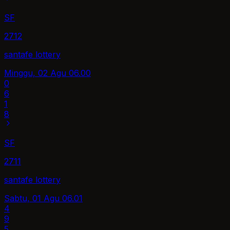
SF
2712
santafe lottery
Minggu, 02 Agu
06.00
0
6
1
8
SF
2711
santafe lottery
Sabtu, 01 Agu
06.01
4
9
5