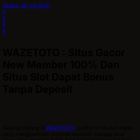
Selasa, 28 Jul
06.01
0
3
8
4
WAZETOTO : Situs Gacor
New Member 100% Dan
Situs Slot Dapat Bonus
Tanpa Deposit
Selamat datang di
WAZETOTO
, platform hiburan digital
yang menghadirkan promosi eksklusif sebagai situs