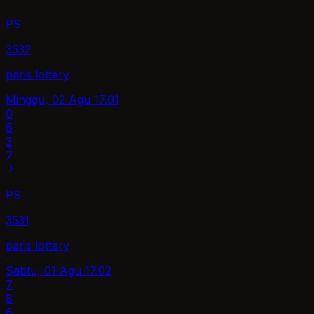
PS
3532
paris lottery
Minggu, 02 Agu
17.01
0
6
3
7
PS
3531
paris lottery
Sabtu, 01 Agu
17.02
7
8
6