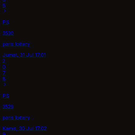
6
PS
3530
paris lottery
Jumat, 31 Jul
17.01
2
0
7
8
PS
3529
paris lottery
Kamis, 30 Jul
17.02
9