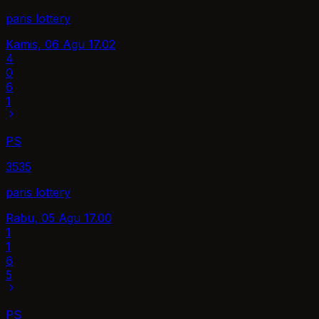
paris lottery
Kamis, 06 Agu
17.02
4
0
6
1
PS
3535
paris lottery
Rabu, 05 Agu
17.00
1
1
6
5
PS