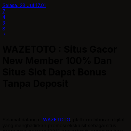
Selasa, 28 Jul
17.01
7
4
3
8
WAZETOTO : Situs Gacor
New Member 100% Dan
Situs Slot Dapat Bonus
Tanpa Deposit
Selamat datang di
WAZETOTO
, platform hiburan digital
yang menghadirkan promosi eksklusif sebagai situs