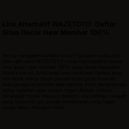
Link Alternatif WAZETOTO: Daftar
Situs Gacor New Member 100%
Sering mengalami kendala blokir? Gunakan selalu link
alternatif resmi WAZETOTO untuk mendapatkan akses
situs gacor new member 100% yang bebas hambatan.
Melalui link ini, Anda tetap bisa menikmati fasilitas situs
slot dapat bonus tanpa deposit tanpa perlu khawatir
akan gangguan koneksi atau nawala. Kami mengoptimasi
setiap halaman agar sangat ringan diakses melalui
perangkat mobile maupun desktop, memastikan navigasi
yang responsif dan proses pendaftaran yang cepat
hanya dalam hitungan menit.