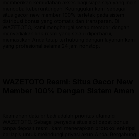
memberikan kemudahan akses bagi siapa saja yang ingin
mencoba keberuntungan. Keunggulan kami sebagai
situs gacor new member 100% terletak pada sistem
distribusi bonus yang otomatis dan transparan. Di
WAZETOTO, kami menghargai setiap member dengan
menyediakan link resmi yang selalu diperbarui,
memastikan Anda tetap terhubung dengan layanan kami
yang profesional selama 24 jam nonstop.
WAZETOTO Resmi: Situs Gacor New
Member 100% Dengan Sistem Aman
Keamanan data pribadi adalah prioritas utama di
WAZETOTO. Sebagai penyedia situs slot dapat bonus
tanpa deposit resmi, kami menerapkan protokol enkripsi
berlapis untuk melindungi privasi akun Anda. Bergabung