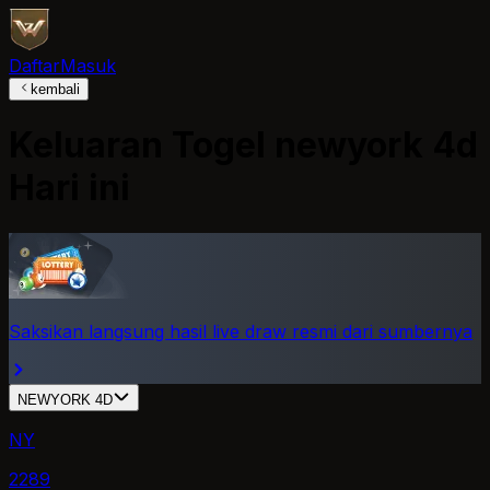
Daftar
Masuk
kembali
Keluaran Togel
newyork 4d
Hari ini
Saksikan langsung hasil live draw resmi dari sumbernya
NEWYORK 4D
NY
2289