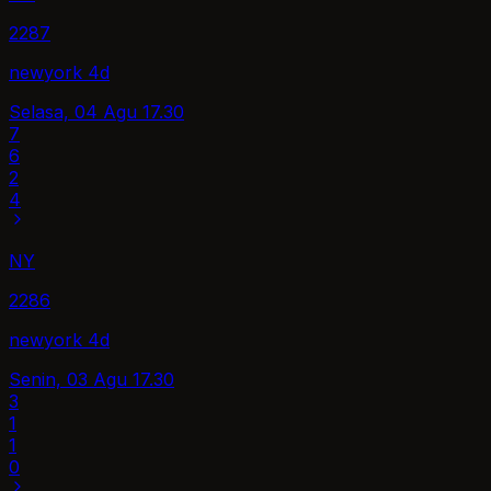
2287
newyork 4d
Selasa, 04 Agu
17.30
7
6
2
4
NY
2286
newyork 4d
Senin, 03 Agu
17.30
3
1
1
0