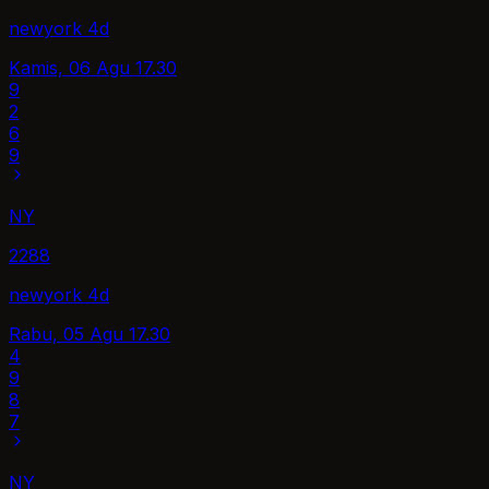
newyork 4d
Kamis, 06 Agu
17.30
9
2
6
9
NY
2288
newyork 4d
Rabu, 05 Agu
17.30
4
9
8
7
NY