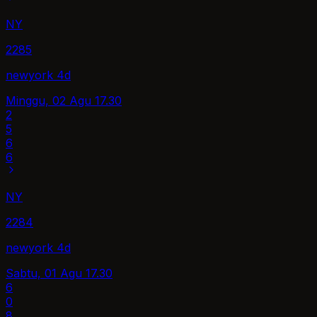
NY
2285
newyork 4d
Minggu, 02 Agu
17.30
2
5
6
6
NY
2284
newyork 4d
Sabtu, 01 Agu
17.30
6
0
8