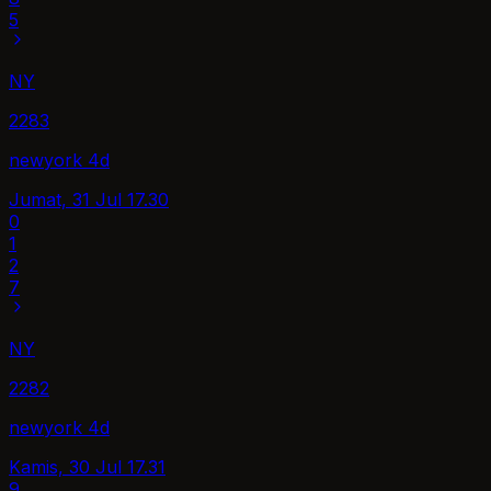
5
NY
2283
newyork 4d
Jumat, 31 Jul
17.30
0
1
2
7
NY
2282
newyork 4d
Kamis, 30 Jul
17.31
9