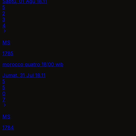
Sabtu, 01 Agu
18.11
5
2
3
4
MS
1785
morocco quatro 18:00 wib
Jumat, 31 Jul
18.11
5
5
0
7
MS
1784