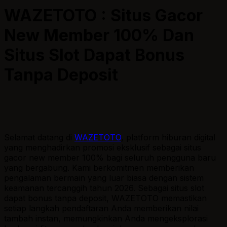
WAZETOTO : Situs Gacor
New Member 100% Dan
Situs Slot Dapat Bonus
Tanpa Deposit
Selamat datang di
WAZETOTO
, platform hiburan digital
yang menghadirkan promosi eksklusif sebagai situs
gacor new member 100% bagi seluruh pengguna baru
yang bergabung. Kami berkomitmen memberikan
pengalaman bermain yang luar biasa dengan sistem
keamanan tercanggih tahun 2026. Sebagai situs slot
dapat bonus tanpa deposit, WAZETOTO memastikan
setiap langkah pendaftaran Anda memberikan nilai
tambah instan, memungkinkan Anda mengeksplorasi