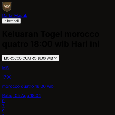
Daftar
Masuk
kembali
Keluaran Togel
morocco
quatro 18:00 wib
Hari ini
MOROCCO QUATRO 18:00 WIB
MS
1790
morocco quatro 18:00 wib
Rabu, 05 Agu
18.04
0
7
9