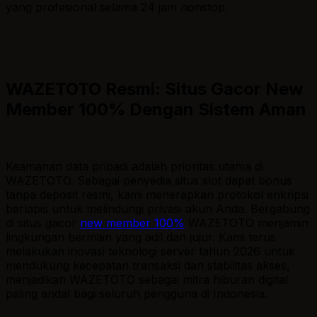
yang profesional selama 24 jam nonstop.
WAZETOTO Resmi: Situs Gacor New
Member 100% Dengan Sistem Aman
Keamanan data pribadi adalah prioritas utama di
WAZETOTO. Sebagai penyedia situs slot dapat bonus
tanpa deposit resmi, kami menerapkan protokol enkripsi
berlapis untuk melindungi privasi akun Anda. Bergabung
di situs gacor
new member 100%
WAZETOTO menjamin
lingkungan bermain yang adil dan jujur. Kami terus
melakukan inovasi teknologi server tahun 2026 untuk
mendukung kecepatan transaksi dan stabilitas akses,
menjadikan WAZETOTO sebagai mitra hiburan digital
paling andal bagi seluruh pengguna di Indonesia.