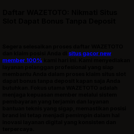
Daftar WAZETOTO: Nikmati Situs
Slot Dapat Bonus Tanpa Deposit
Segera selesaikan proses daftar WAZETOTO
dan klaim posisi Anda di
situs gacor new
member 100%
kami hari ini. Kami menyediakan
layanan pelanggan profesional yang siap
membantu Anda dalam proses klaim situs slot
dapat bonus tanpa deposit kapan saja Anda
butuhkan. Fokus utama WAZETOTO adalah
menjaga kepuasan member melalui sistem
pembayaran yang terjamin dan layanan
bantuan teknis yang sigap, memastikan posisi
brand ini tetap menjadi pemimpin dalam hal
inovasi layanan digital yang konsisten dan
terpercaya.