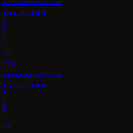
morocco quatro 21:00 wib
Jumat, 31 Jul
21.35
6
2
7
6
MQ
1785
morocco quatro 21:00 wib
Kamis, 30 Jul
21.04
0
1
2
8
MQ