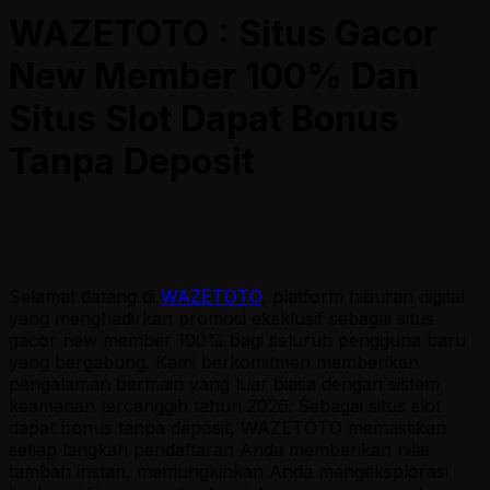
WAZETOTO : Situs Gacor
New Member 100% Dan
Situs Slot Dapat Bonus
Tanpa Deposit
Selamat datang di
WAZETOTO
, platform hiburan digital
yang menghadirkan promosi eksklusif sebagai situs
gacor new member 100% bagi seluruh pengguna baru
yang bergabung. Kami berkomitmen memberikan
pengalaman bermain yang luar biasa dengan sistem
keamanan tercanggih tahun 2026. Sebagai situs slot
dapat bonus tanpa deposit, WAZETOTO memastikan
setiap langkah pendaftaran Anda memberikan nilai
tambah instan, memungkinkan Anda mengeksplorasi