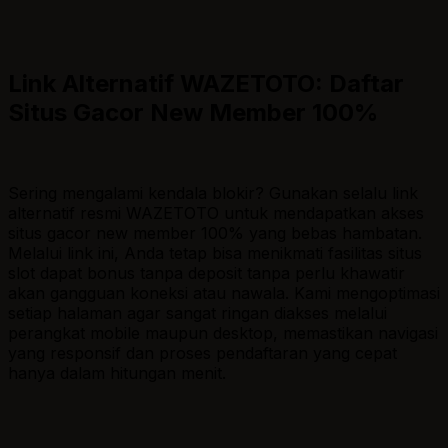
Link Alternatif WAZETOTO: Daftar
Situs Gacor New Member 100%
Sering mengalami kendala blokir? Gunakan selalu link
alternatif resmi WAZETOTO untuk mendapatkan akses
situs gacor new member 100% yang bebas hambatan.
Melalui link ini, Anda tetap bisa menikmati fasilitas situs
slot dapat bonus tanpa deposit tanpa perlu khawatir
akan gangguan koneksi atau nawala. Kami mengoptimasi
setiap halaman agar sangat ringan diakses melalui
perangkat mobile maupun desktop, memastikan navigasi
yang responsif dan proses pendaftaran yang cepat
hanya dalam hitungan menit.