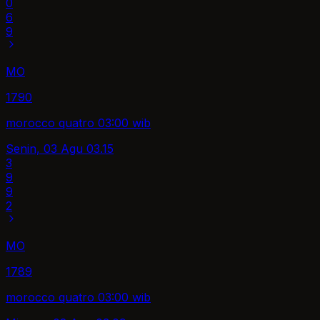
0
6
9
MO
1790
morocco quatro 03:00 wib
Senin, 03 Agu
03.15
3
9
9
2
MO
1789
morocco quatro 03:00 wib