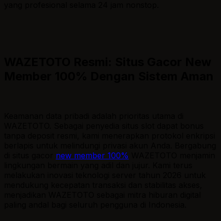
yang profesional selama 24 jam nonstop.
WAZETOTO Resmi: Situs Gacor New
Member 100% Dengan Sistem Aman
Keamanan data pribadi adalah prioritas utama di
WAZETOTO. Sebagai penyedia situs slot dapat bonus
tanpa deposit resmi, kami menerapkan protokol enkripsi
berlapis untuk melindungi privasi akun Anda. Bergabung
di situs gacor
new member 100%
WAZETOTO menjamin
lingkungan bermain yang adil dan jujur. Kami terus
melakukan inovasi teknologi server tahun 2026 untuk
mendukung kecepatan transaksi dan stabilitas akses,
menjadikan WAZETOTO sebagai mitra hiburan digital
paling andal bagi seluruh pengguna di Indonesia.