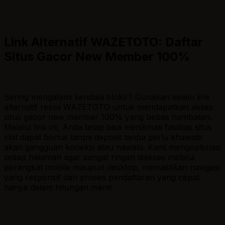
Link Alternatif WAZETOTO: Daftar
Situs Gacor New Member 100%
Sering mengalami kendala blokir? Gunakan selalu link
alternatif resmi WAZETOTO untuk mendapatkan akses
situs gacor new member 100% yang bebas hambatan.
Melalui link ini, Anda tetap bisa menikmati fasilitas situs
slot dapat bonus tanpa deposit tanpa perlu khawatir
akan gangguan koneksi atau nawala. Kami mengoptimasi
setiap halaman agar sangat ringan diakses melalui
perangkat mobile maupun desktop, memastikan navigasi
yang responsif dan proses pendaftaran yang cepat
hanya dalam hitungan menit.