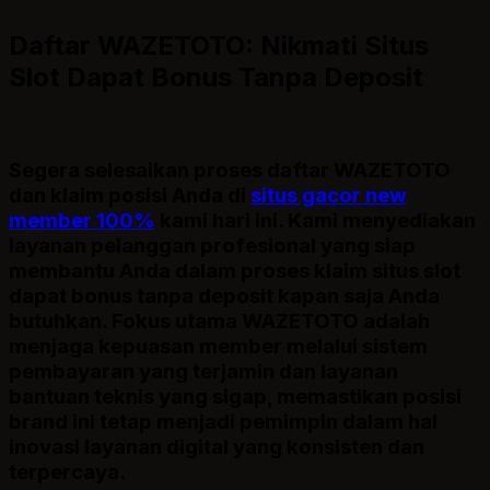
Daftar WAZETOTO: Nikmati Situs
Slot Dapat Bonus Tanpa Deposit
Segera selesaikan proses daftar WAZETOTO
dan klaim posisi Anda di
situs gacor new
member 100%
kami hari ini. Kami menyediakan
layanan pelanggan profesional yang siap
membantu Anda dalam proses klaim situs slot
dapat bonus tanpa deposit kapan saja Anda
butuhkan. Fokus utama WAZETOTO adalah
menjaga kepuasan member melalui sistem
pembayaran yang terjamin dan layanan
bantuan teknis yang sigap, memastikan posisi
brand ini tetap menjadi pemimpin dalam hal
inovasi layanan digital yang konsisten dan
terpercaya.