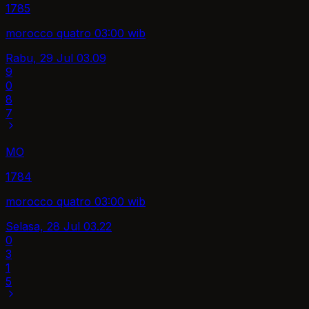
1785
morocco quatro 03:00 wib
Rabu, 29 Jul
03.09
9
0
8
7
MO
1784
morocco quatro 03:00 wib
Selasa, 28 Jul
03.22
0
3
1
5