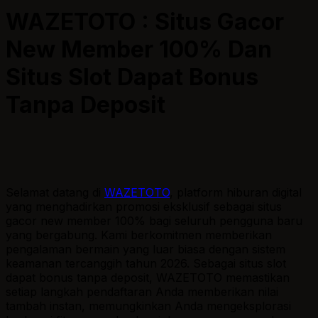
WAZETOTO : Situs Gacor
New Member 100% Dan
Situs Slot Dapat Bonus
Tanpa Deposit
Selamat datang di
WAZETOTO
, platform hiburan digital
yang menghadirkan promosi eksklusif sebagai situs
gacor new member 100% bagi seluruh pengguna baru
yang bergabung. Kami berkomitmen memberikan
pengalaman bermain yang luar biasa dengan sistem
keamanan tercanggih tahun 2026. Sebagai situs slot
dapat bonus tanpa deposit, WAZETOTO memastikan
setiap langkah pendaftaran Anda memberikan nilai
tambah instan, memungkinkan Anda mengeksplorasi