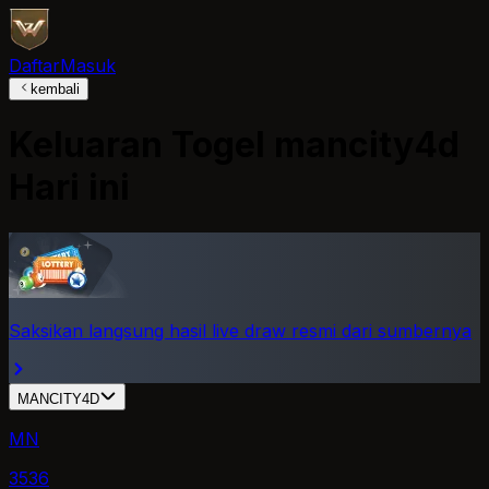
Daftar
Masuk
kembali
Keluaran Togel
mancity4d
Hari ini
Saksikan langsung hasil live draw resmi dari sumbernya
MANCITY4D
MN
3536