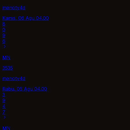
mancity4d
Kamis, 06 Agu
04.00
8
0
9
6
MN
3535
mancity4d
Rabu, 05 Agu
04.00
3
9
4
7
MN