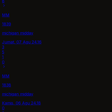
8
MM
1839
michigan midday
Jumat, 07 Agu
24.16
3
5
1
0
MM
1838
michigan midday
Kamis, 06 Agu
24.18
0