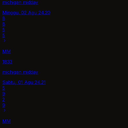
michigan midday
Minggu, 02 Agu
24.20
8
8
5
5
MM
1833
michigan midday
Sabtu, 01 Agu
24.21
5
9
2
9
MM