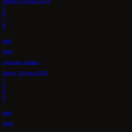
Selasa, 04 Agu
24.14
7
8
1
8
MM
1835
michigan midday
Senin, 03 Agu
24.19
1
2
9
4
MM
1834