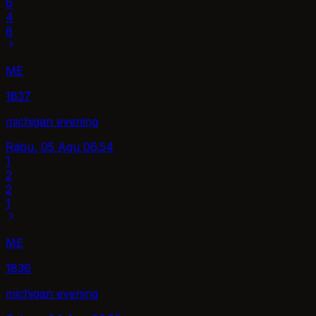
6
4
8
ME
1837
michigan evening
Rabu, 05 Agu
06.54
1
2
2
1
ME
1836
michigan evening