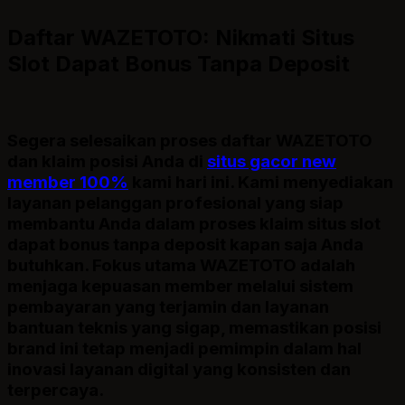
Daftar WAZETOTO: Nikmati Situs
Slot Dapat Bonus Tanpa Deposit
Segera selesaikan proses daftar WAZETOTO
dan klaim posisi Anda di
situs gacor new
member 100%
kami hari ini. Kami menyediakan
layanan pelanggan profesional yang siap
membantu Anda dalam proses klaim situs slot
dapat bonus tanpa deposit kapan saja Anda
butuhkan. Fokus utama WAZETOTO adalah
menjaga kepuasan member melalui sistem
pembayaran yang terjamin dan layanan
bantuan teknis yang sigap, memastikan posisi
brand ini tetap menjadi pemimpin dalam hal
inovasi layanan digital yang konsisten dan
terpercaya.