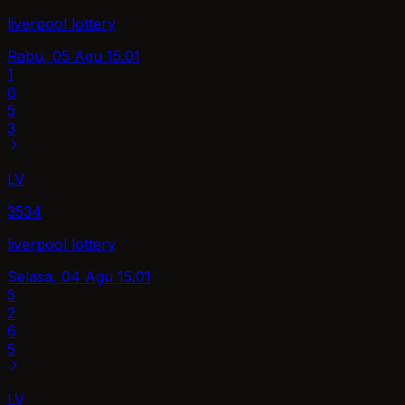
liverpool lottery
Rabu, 05 Agu
15.01
1
0
5
3
LV
3534
liverpool lottery
Selasa, 04 Agu
15.01
5
2
6
5
LV