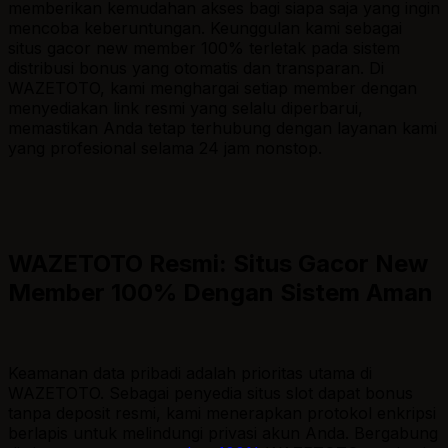
memberikan kemudahan akses bagi siapa saja yang ingin
mencoba keberuntungan. Keunggulan kami sebagai
situs gacor new member 100% terletak pada sistem
distribusi bonus yang otomatis dan transparan. Di
WAZETOTO, kami menghargai setiap member dengan
menyediakan link resmi yang selalu diperbarui,
memastikan Anda tetap terhubung dengan layanan kami
yang profesional selama 24 jam nonstop.
WAZETOTO Resmi: Situs Gacor New
Member 100% Dengan Sistem Aman
Keamanan data pribadi adalah prioritas utama di
WAZETOTO. Sebagai penyedia situs slot dapat bonus
tanpa deposit resmi, kami menerapkan protokol enkripsi
berlapis untuk melindungi privasi akun Anda. Bergabung