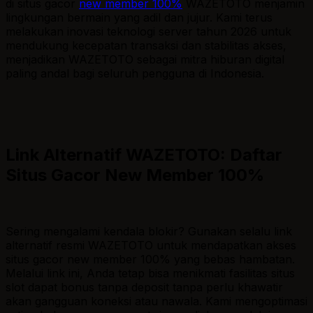
di situs gacor
new member 100%
WAZETOTO menjamin
lingkungan bermain yang adil dan jujur. Kami terus
melakukan inovasi teknologi server tahun 2026 untuk
mendukung kecepatan transaksi dan stabilitas akses,
menjadikan WAZETOTO sebagai mitra hiburan digital
paling andal bagi seluruh pengguna di Indonesia.
Link Alternatif WAZETOTO: Daftar
Situs Gacor New Member 100%
Sering mengalami kendala blokir? Gunakan selalu link
alternatif resmi WAZETOTO untuk mendapatkan akses
situs gacor new member 100% yang bebas hambatan.
Melalui link ini, Anda tetap bisa menikmati fasilitas situs
slot dapat bonus tanpa deposit tanpa perlu khawatir
akan gangguan koneksi atau nawala. Kami mengoptimasi