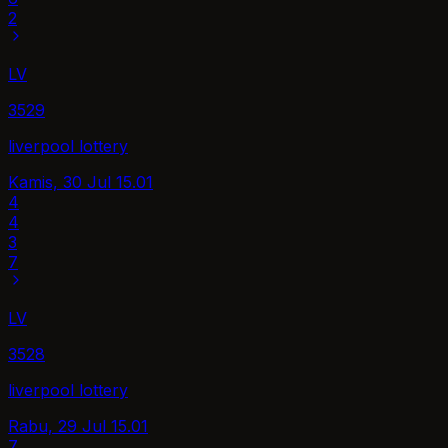
2
LV
3529
liverpool lottery
Kamis, 30 Jul
15.01
4
4
3
7
LV
3528
liverpool lottery
Rabu, 29 Jul
15.01
7