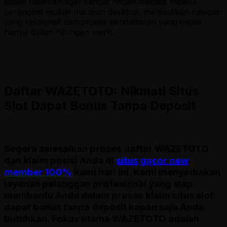
setiap halaman agar sangat ringan diakses melalui
perangkat mobile maupun desktop, memastikan navigasi
yang responsif dan proses pendaftaran yang cepat
hanya dalam hitungan menit.
Daftar WAZETOTO: Nikmati Situs
Slot Dapat Bonus Tanpa Deposit
Segera selesaikan proses daftar WAZETOTO
dan klaim posisi Anda di
situs gacor new
member 100%
kami hari ini. Kami menyediakan
layanan pelanggan profesional yang siap
membantu Anda dalam proses klaim situs slot
dapat bonus tanpa deposit kapan saja Anda
butuhkan. Fokus utama WAZETOTO adalah