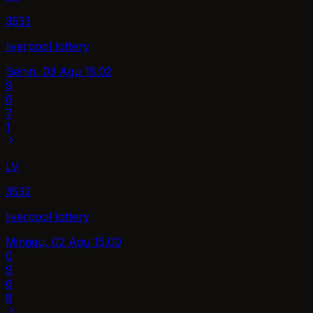
3533
liverpool lottery
Senin, 03 Agu
15.02
9
6
7
1
LV
3532
liverpool lottery
Minggu, 02 Agu
15.00
0
9
6
8