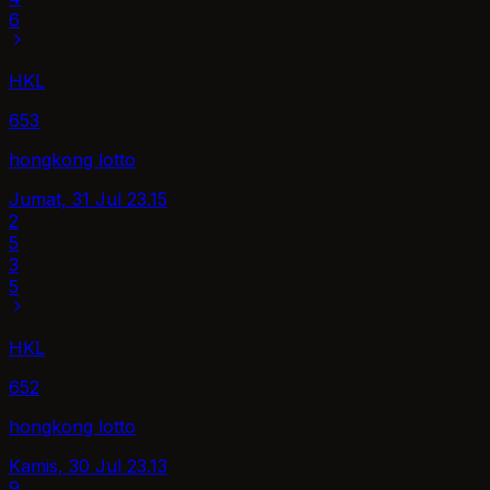
6
HKL
653
hongkong lotto
Jumat, 31 Jul
23.15
2
5
3
5
HKL
652
hongkong lotto
Kamis, 30 Jul
23.13
9