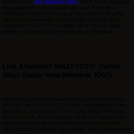
di situs gacor
new member 100%
WAZETOTO menjamin
lingkungan bermain yang adil dan jujur. Kami terus
melakukan inovasi teknologi server tahun 2026 untuk
mendukung kecepatan transaksi dan stabilitas akses,
menjadikan WAZETOTO sebagai mitra hiburan digital
paling andal bagi seluruh pengguna di Indonesia.
Link Alternatif WAZETOTO: Daftar
Situs Gacor New Member 100%
Sering mengalami kendala blokir? Gunakan selalu link
alternatif resmi WAZETOTO untuk mendapatkan akses
situs gacor new member 100% yang bebas hambatan.
Melalui link ini, Anda tetap bisa menikmati fasilitas situs
slot dapat bonus tanpa deposit tanpa perlu khawatir
akan gangguan koneksi atau nawala. Kami mengoptimasi