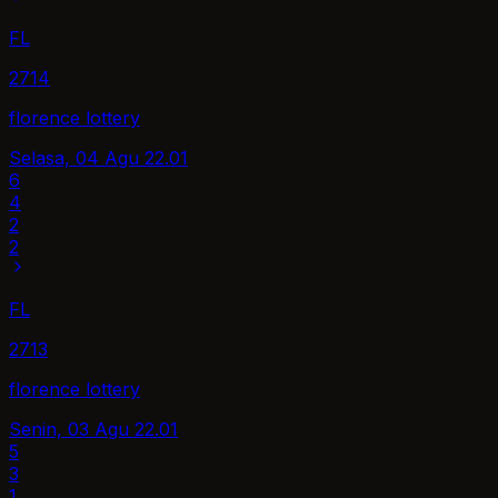
FL
2714
florence lottery
Selasa, 04 Agu
22.01
6
4
2
2
FL
2713
florence lottery
Senin, 03 Agu
22.01
5
3
1