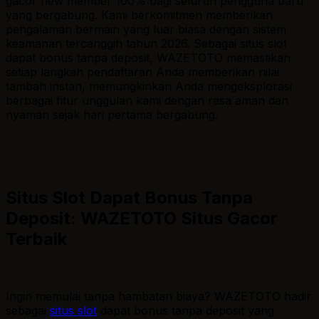
gacor new member 100% bagi seluruh pengguna baru
yang bergabung. Kami berkomitmen memberikan
pengalaman bermain yang luar biasa dengan sistem
keamanan tercanggih tahun 2026. Sebagai situs slot
dapat bonus tanpa deposit, WAZETOTO memastikan
setiap langkah pendaftaran Anda memberikan nilai
tambah instan, memungkinkan Anda mengeksplorasi
berbagai fitur unggulan kami dengan rasa aman dan
nyaman sejak hari pertama bergabung.
Situs Slot Dapat Bonus Tanpa
Deposit: WAZETOTO Situs Gacor
Terbaik
Ingin memulai tanpa hambatan biaya? WAZETOTO hadir
sebagai
situs slot
dapat bonus tanpa deposit yang