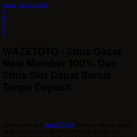
Kamis, 30 Jul
22.03
4
6
2
5
WAZETOTO : Situs Gacor
New Member 100% Dan
Situs Slot Dapat Bonus
Tanpa Deposit
Selamat datang di
WAZETOTO
, platform hiburan digital
yang menghadirkan promosi eksklusif sebagai situs