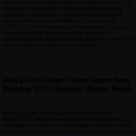
memberikan kemudahan akses bagi siapa saja yang ingin
mencoba keberuntungan. Keunggulan kami sebagai
situs gacor new member 100% terletak pada sistem
distribusi bonus yang otomatis dan transparan. Di
WAZETOTO, kami menghargai setiap member dengan
menyediakan link resmi yang selalu diperbarui,
memastikan Anda tetap terhubung dengan layanan kami
yang profesional selama 24 jam nonstop.
WAZETOTO Resmi: Situs Gacor New
Member 100% Dengan Sistem Aman
Keamanan data pribadi adalah prioritas utama di
WAZETOTO. Sebagai penyedia situs slot dapat bonus
tanpa deposit resmi, kami menerapkan protokol enkripsi
berlapis untuk melindungi privasi akun Anda. Bergabung