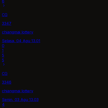
6
CG
3347
chiangmai lottery
Selasa, 04 Agu
13.01
0
1
5
5
CG
3346
chiangmai lottery
Senin, 03 Agu
13.03
4