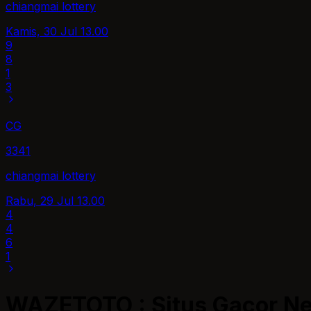
chiangmai lottery
Kamis, 30 Jul
13.00
9
8
1
3
CG
3341
chiangmai lottery
Rabu, 29 Jul
13.00
4
4
6
1
WAZETOTO : Situs Gacor Ne