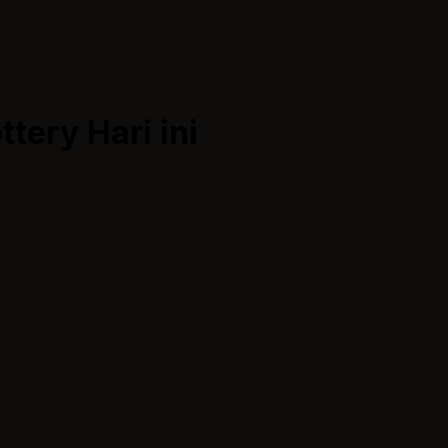
ttery
Hari ini