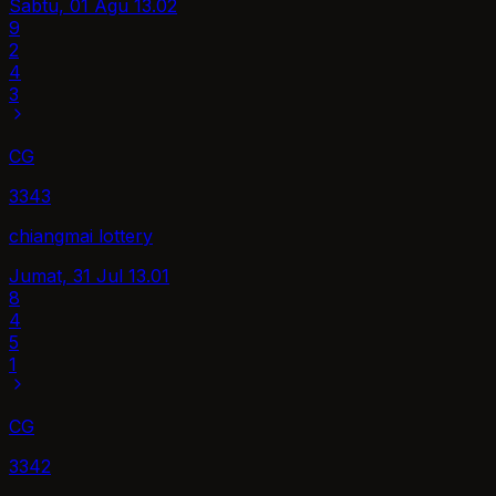
Sabtu, 01 Agu
13.02
9
2
4
3
CG
3343
chiangmai lottery
Jumat, 31 Jul
13.01
8
4
5
1
CG
3342