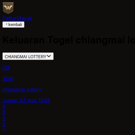
Daftar
Masuk
kembali
Keluaran Togel
chiangmai lo
CHIANGMAI LOTTERY
CG
3350
chiangmai lottery
Jumat, 07 Agu
13.02
8
3
3
2