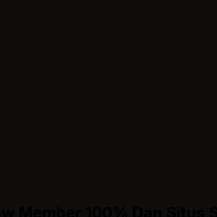
w Member 100% Dan Situs S