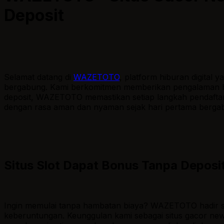
Deposit
Selamat datang di
WAZETOTO
, platform hiburan digital
bergabung. Kami berkomitmen memberikan pengalaman ber
deposit, WAZETOTO memastikan setiap langkah pendaftar
dengan rasa aman dan nyaman sejak hari pertama berga
Situs Slot Dapat Bonus Tanpa Deposi
Ingin memulai tanpa hambatan biaya? WAZETOTO hadir 
keberuntungan. Keunggulan kami sebagai situs gacor new