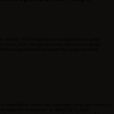
r new member 100% bagi seluruh pengguna baru yang
tahun 2026. Sebagai situs slot dapat bonus tanpa
nda mengeksplorasi berbagai fitur unggulan kami
an kemudahan akses bagi siapa saja yang ingin mencoba
 otomatis dan transparan. Di WAZETOTO, kami