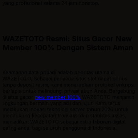
yang profesional selama 24 jam nonstop.
WAZETOTO Resmi: Situs Gacor New
Member 100% Dengan Sistem Aman
Keamanan data pribadi adalah prioritas utama di
WAZETOTO. Sebagai penyedia situs slot dapat bonus
tanpa deposit resmi, kami menerapkan protokol enkripsi
berlapis untuk melindungi privasi akun Anda. Bergabung
di situs gacor
new member 100%
WAZETOTO menjamin
lingkungan bermain yang adil dan jujur. Kami terus
melakukan inovasi teknologi server tahun 2026 untuk
mendukung kecepatan transaksi dan stabilitas akses,
menjadikan WAZETOTO sebagai mitra hiburan digital
paling andal bagi seluruh pengguna di Indonesia.