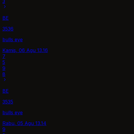
3
BE
3536
bulls eye
Kamis, 06 Agu
13.16
7
5
9
8
BE
3535
bulls eye
Rabu, 05 Agu
13.14
9