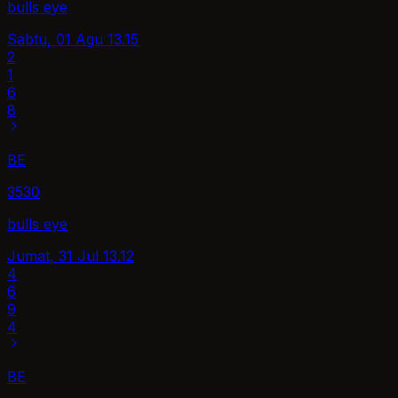
bulls eye
Sabtu, 01 Agu
13.15
2
1
6
8
BE
3530
bulls eye
Jumat, 31 Jul
13.12
4
6
9
4
BE