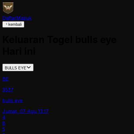
Daftar
Masuk
kembali
Keluaran Togel
bulls eye
Hari ini
BULLS EYE
BE
3537
bulls eye
Jumat, 07 Agu
13.17
4
8
5