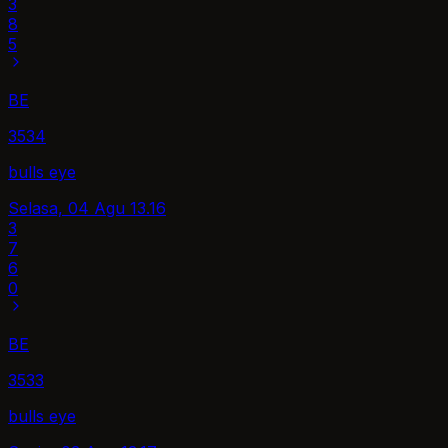
3
8
5
BE
3534
bulls eye
Selasa, 04 Agu
13.16
3
7
6
0
BE
3533
bulls eye