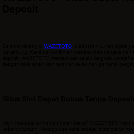
Deposit
Selamat datang di
WAZETOTO
, platform hiburan digital
bergabung. Kami berkomitmen memberikan pengalaman ber
deposit, WAZETOTO memastikan setiap langkah pendaftar
dengan rasa aman dan nyaman sejak hari pertama berga
Situs Slot Dapat Bonus Tanpa Deposi
Ingin memulai tanpa hambatan biaya? WAZETOTO hadir 
keberuntungan. Keunggulan kami sebagai situs gacor new