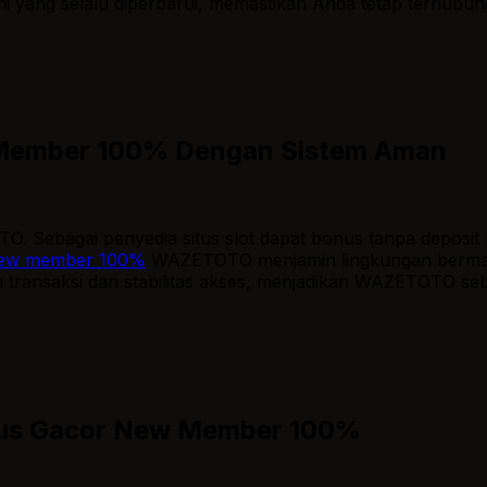
 yang selalu diperbarui, memastikan Anda tetap terhubun
Member 100% Dengan Sistem Aman
O. Sebagai penyedia situs slot dapat bonus tanpa deposit 
ew member 100%
WAZETOTO menjamin lingkungan bermain y
ransaksi dan stabilitas akses, menjadikan WAZETOTO sebaga
itus Gacor New Member 100%