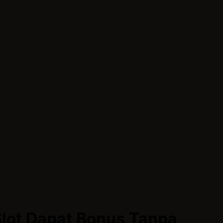
lot Dapat Bonus Tanpa