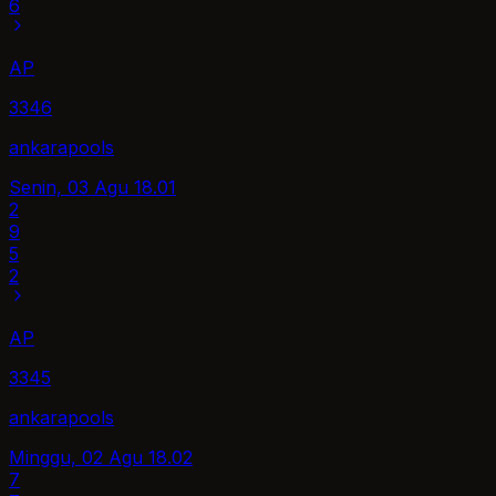
6
AP
3346
ankarapools
Senin, 03 Agu
18.01
2
9
5
2
AP
3345
ankarapools
Minggu, 02 Agu
18.02
7