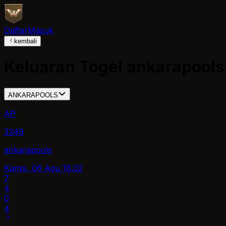
Daftar
Masuk
kembali
Keluaran Togel
ankarapools
ANKARAPOOLS
AP
3349
ankarapools
Kamis, 06 Agu
18.02
7
4
0
4