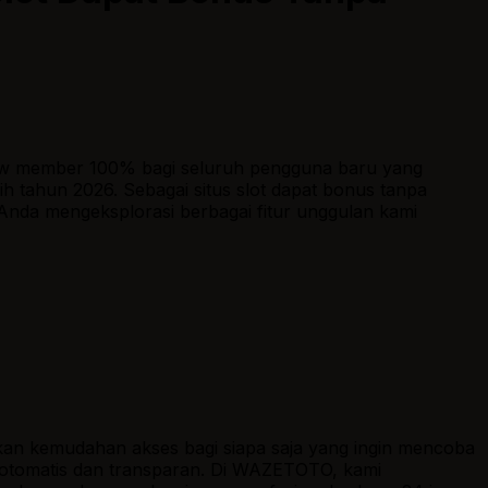
r new member 100% bagi seluruh pengguna baru yang
tahun 2026. Sebagai situs slot dapat bonus tanpa
nda mengeksplorasi berbagai fitur unggulan kami
an kemudahan akses bagi siapa saja yang ingin mencoba
 otomatis dan transparan. Di WAZETOTO, kami