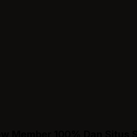
w Member 100% Dan Situs S