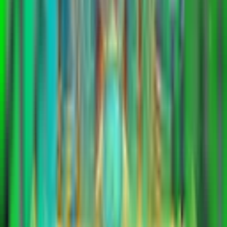
mencoba keberuntungan. Keunggulan kami sebagai
situs gacor new member 100% terletak pada sistem
distribusi bonus yang otomatis dan transparan. Di
WAZETOTO, kami menghargai setiap member dengan
menyediakan link resmi yang selalu diperbarui,
memastikan Anda tetap terhubung dengan layanan kami
yang profesional selama 24 jam nonstop.
WAZETOTO Resmi: Situs Gacor New
Member 100% Dengan Sistem Aman
Keamanan data pribadi adalah prioritas utama di
WAZETOTO. Sebagai penyedia situs slot dapat bonus
tanpa deposit resmi, kami menerapkan protokol enkripsi
berlapis untuk melindungi privasi akun Anda. Bergabung
di situs gacor
new member 100%
WAZETOTO menjamin