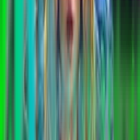
pengalaman bermain yang luar biasa dengan sistem
keamanan tercanggih tahun 2026. Sebagai situs slot
dapat bonus tanpa deposit, WAZETOTO memastikan
setiap langkah pendaftaran Anda memberikan nilai
tambah instan, memungkinkan Anda mengeksplorasi
berbagai fitur unggulan kami dengan rasa aman dan
nyaman sejak hari pertama bergabung.
Situs Slot Dapat Bonus Tanpa
Deposit: WAZETOTO Situs Gacor
Terbaik
Ingin memulai tanpa hambatan biaya? WAZETOTO hadir
sebagai
situs slot
dapat bonus tanpa deposit yang
memberikan kemudahan akses bagi siapa saja yang ingin