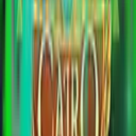
lingkungan bermain yang adil dan jujur. Kami terus
melakukan inovasi teknologi server tahun 2026 untuk
mendukung kecepatan transaksi dan stabilitas akses,
menjadikan WAZETOTO sebagai mitra hiburan digital
paling andal bagi seluruh pengguna di Indonesia.
Link Alternatif WAZETOTO: Daftar
Situs Gacor New Member 100%
Sering mengalami kendala blokir? Gunakan selalu link
alternatif resmi WAZETOTO untuk mendapatkan akses
situs gacor new member 100% yang bebas hambatan.
Melalui link ini, Anda tetap bisa menikmati fasilitas situs
slot dapat bonus tanpa deposit tanpa perlu khawatir
akan gangguan koneksi atau nawala. Kami mengoptimasi
setiap halaman agar sangat ringan diakses melalui