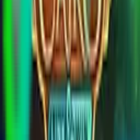
perangkat mobile maupun desktop, memastikan navigasi
yang responsif dan proses pendaftaran yang cepat
hanya dalam hitungan menit.
Daftar WAZETOTO: Nikmati Situs
Slot Dapat Bonus Tanpa Deposit
Segera selesaikan proses daftar WAZETOTO
dan klaim posisi Anda di
situs gacor new
member 100%
kami hari ini. Kami menyediakan
layanan pelanggan profesional yang siap
membantu Anda dalam proses klaim situs slot
dapat bonus tanpa deposit kapan saja Anda
butuhkan. Fokus utama WAZETOTO adalah
menjaga kepuasan member melalui sistem