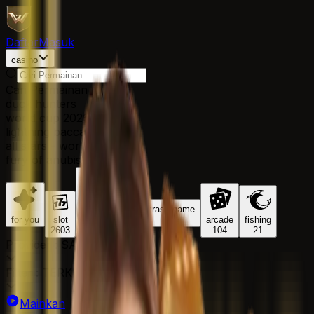
Daftar
Masuk
casino
Cari Permainan
duck hunters
world cup 2026
lightning baccarat
all stars - world cup 2026
fury of anubis
crash game
for you
slot
live casino
4
arcade
fishing
2603
635
104
21
Provider :
SA Gaming
Filter :
TERKENAL
Mainkan