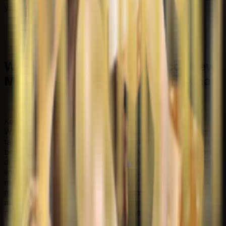
yang profesional selama 24 jam nonstop.
WAZETOTO Resmi: Situs Gacor New
Member 100% Dengan Sistem Aman
Keamanan data pribadi adalah prioritas utama di
WAZETOTO. Sebagai penyedia situs slot dapat bonus
tanpa deposit resmi, kami menerapkan protokol enkripsi
berlapis untuk melindungi privasi akun Anda. Bergabung
di situs gacor
new member 100%
WAZETOTO menjamin
lingkungan bermain yang adil dan jujur. Kami terus
melakukan inovasi teknologi server tahun 2026 untuk
mendukung kecepatan transaksi dan stabilitas akses,
menjadikan WAZETOTO sebagai mitra hiburan digital
paling andal bagi seluruh pengguna di Indonesia.