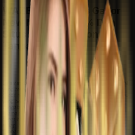
WAZETOTO : Situs Gacor
New Member 100% Dan
Situs Slot Dapat Bonus
Tanpa Deposit
Selamat datang di
WAZETOTO
, platform hiburan digital
yang menghadirkan promosi eksklusif sebagai situs
gacor new member 100% bagi seluruh pengguna baru
yang bergabung. Kami berkomitmen memberikan
pengalaman bermain yang luar biasa dengan sistem
keamanan tercanggih tahun 2026. Sebagai situs slot
dapat bonus tanpa deposit, WAZETOTO memastikan
setiap langkah pendaftaran Anda memberikan nilai
tambah instan, memungkinkan Anda mengeksplorasi