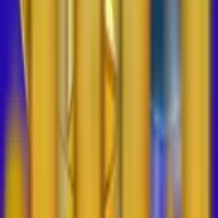
mencoba keberuntungan. Keunggulan kami sebagai
situs gacor new member 100% terletak pada sistem
distribusi bonus yang otomatis dan transparan. Di
WAZETOTO, kami menghargai setiap member dengan
menyediakan link resmi yang selalu diperbarui,
memastikan Anda tetap terhubung dengan layanan kami
yang profesional selama 24 jam nonstop.
WAZETOTO Resmi: Situs Gacor New
Member 100% Dengan Sistem Aman
Keamanan data pribadi adalah prioritas utama di
WAZETOTO. Sebagai penyedia situs slot dapat bonus
tanpa deposit resmi, kami menerapkan protokol enkripsi
berlapis untuk melindungi privasi akun Anda. Bergabung
di situs gacor
new member 100%
WAZETOTO menjamin