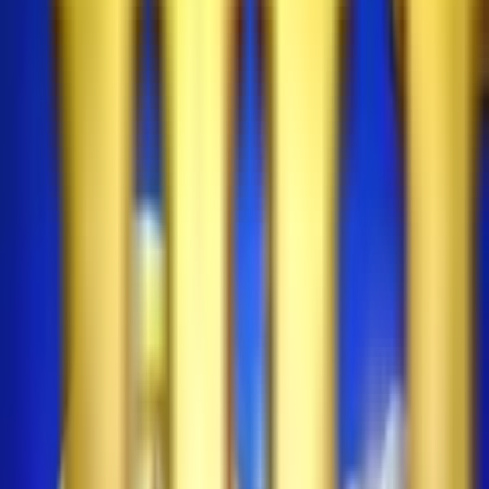
7 UP 7 DOWN
Jili
Number King
Jili
Joumey West M
Jili
Poker King
Jili
Big Small
Jili
iRich Bingo
Jili
Dragon & Tiger
Jili
Fortune Bingo
Jili
Bingo Carnaval
Jili
Calaca Bingo
Jili
Lucky Bingo
Jili
Super Bingo
Jili
Baccarat
Jili
West Hunter Bingo
Jili
Jackpot Bingo
Jili
Bingo Adventure
Jili
Go Goal Bingo
Jili
Win Drop
Jili
Golden Land
Jili
Color Game
Jili
Pappu
Jili
Go Rush
Jili
Mines
Jili