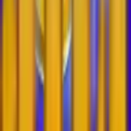
lingkungan bermain yang adil dan jujur. Kami terus
melakukan inovasi teknologi server tahun 2026 untuk
mendukung kecepatan transaksi dan stabilitas akses,
menjadikan WAZETOTO sebagai mitra hiburan digital
paling andal bagi seluruh pengguna di Indonesia.
Link Alternatif WAZETOTO: Daftar
Situs Gacor New Member 100%
Sering mengalami kendala blokir? Gunakan selalu link
alternatif resmi WAZETOTO untuk mendapatkan akses
situs gacor new member 100% yang bebas hambatan.
Melalui link ini, Anda tetap bisa menikmati fasilitas situs
slot dapat bonus tanpa deposit tanpa perlu khawatir
akan gangguan koneksi atau nawala. Kami mengoptimasi
setiap halaman agar sangat ringan diakses melalui