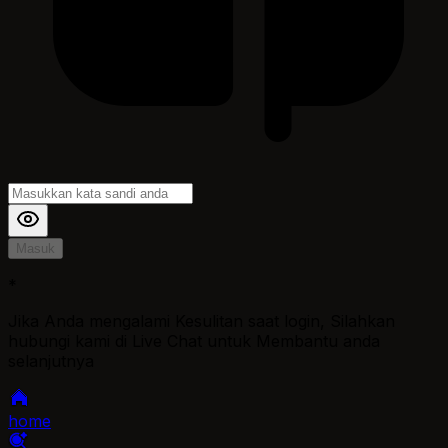
Masuk
*
Jika Anda mengalami Kesulitan saat login, Silahkan
hubungi kami di Live Chat untuk Membantu anda
selanjutnya
home