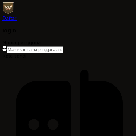
Daftar
login
Nama pengguna
Kata sandi