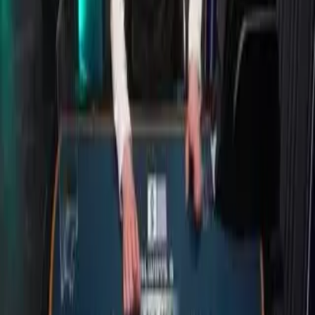
di situs gacor
new member 100%
WAZETOTO menjamin
lingkungan bermain yang adil dan jujur. Kami terus
melakukan inovasi teknologi server tahun 2026 untuk
mendukung kecepatan transaksi dan stabilitas akses,
menjadikan WAZETOTO sebagai mitra hiburan digital
paling andal bagi seluruh pengguna di Indonesia.
Link Alternatif WAZETOTO: Daftar
Situs Gacor New Member 100%
Sering mengalami kendala blokir? Gunakan selalu link
alternatif resmi WAZETOTO untuk mendapatkan akses
situs gacor new member 100% yang bebas hambatan.
Melalui link ini, Anda tetap bisa menikmati fasilitas situs
slot dapat bonus tanpa deposit tanpa perlu khawatir
akan gangguan koneksi atau nawala. Kami mengoptimasi