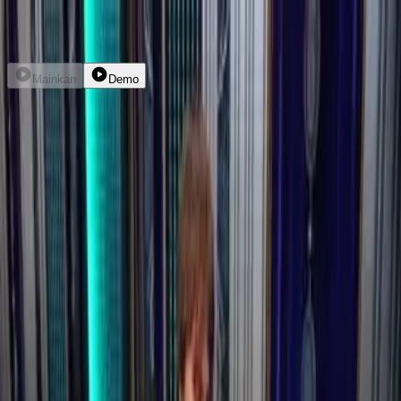
Daftar
Masuk
Mainkan
Demo
VIP Always 6 Blackjack 3
evolutiongaming
kembali
WAZETOTO : Situs Gacor
New Member 100% Dan
Situs Slot Dapat Bonus
Tanpa Deposit
Selamat datang di
WAZETOTO
, platform hiburan digital
yang menghadirkan promosi eksklusif sebagai situs