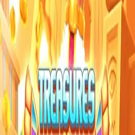
di situs gacor
new member 100%
WAZETOTO menjamin
lingkungan bermain yang adil dan jujur. Kami terus
melakukan inovasi teknologi server tahun 2026 untuk
mendukung kecepatan transaksi dan stabilitas akses,
menjadikan WAZETOTO sebagai mitra hiburan digital
paling andal bagi seluruh pengguna di Indonesia.
Link Alternatif WAZETOTO: Daftar
Situs Gacor New Member 100%
Sering mengalami kendala blokir? Gunakan selalu link
alternatif resmi WAZETOTO untuk mendapatkan akses
situs gacor new member 100% yang bebas hambatan.
Melalui link ini, Anda tetap bisa menikmati fasilitas situs
slot dapat bonus tanpa deposit tanpa perlu khawatir
akan gangguan koneksi atau nawala. Kami mengoptimasi