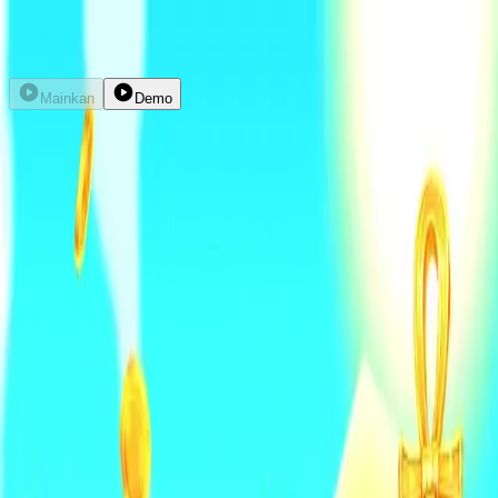
Daftar
Masuk
Mainkan
Demo
TREASURES OF EGYPT
fivegaming
kembali
WAZETOTO : Situs Gacor
New Member 100% Dan
Situs Slot Dapat Bonus
Tanpa Deposit
Selamat datang di
WAZETOTO
, platform hiburan digital
yang menghadirkan promosi eksklusif sebagai situs