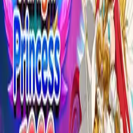
di situs gacor
new member 100%
WAZETOTO menjamin
lingkungan bermain yang adil dan jujur. Kami terus
melakukan inovasi teknologi server tahun 2026 untuk
mendukung kecepatan transaksi dan stabilitas akses,
menjadikan WAZETOTO sebagai mitra hiburan digital
paling andal bagi seluruh pengguna di Indonesia.
Link Alternatif WAZETOTO: Daftar
Situs Gacor New Member 100%
Sering mengalami kendala blokir? Gunakan selalu link
alternatif resmi WAZETOTO untuk mendapatkan akses
situs gacor new member 100% yang bebas hambatan.
Melalui link ini, Anda tetap bisa menikmati fasilitas situs
slot dapat bonus tanpa deposit tanpa perlu khawatir
akan gangguan koneksi atau nawala. Kami mengoptimasi