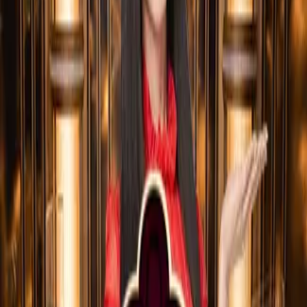
sebagai
situs slot
dapat bonus tanpa deposit yang
memberikan kemudahan akses bagi siapa saja yang ingin
mencoba keberuntungan. Keunggulan kami sebagai
situs gacor new member 100% terletak pada sistem
distribusi bonus yang otomatis dan transparan. Di
WAZETOTO, kami menghargai setiap member dengan
menyediakan link resmi yang selalu diperbarui,
memastikan Anda tetap terhubung dengan layanan kami
yang profesional selama 24 jam nonstop.
WAZETOTO Resmi: Situs Gacor New
Member 100% Dengan Sistem Aman
Keamanan data pribadi adalah prioritas utama di
WAZETOTO. Sebagai penyedia situs slot dapat bonus
tanpa deposit resmi, kami menerapkan protokol enkripsi
berlapis untuk melindungi privasi akun Anda. Bergabung