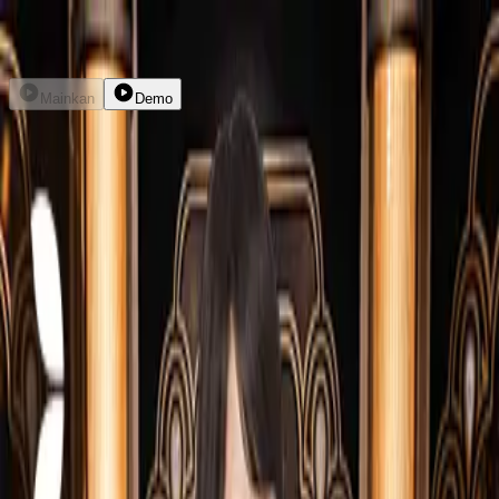
Daftar
Masuk
Mainkan
Demo
Lightning Baccarat
evolutiongaming
kembali
WAZETOTO : Situs Gacor
New Member 100% Dan
Situs Slot Dapat Bonus
Tanpa Deposit
Selamat datang di
WAZETOTO
, platform hiburan digital
yang menghadirkan promosi eksklusif sebagai situs