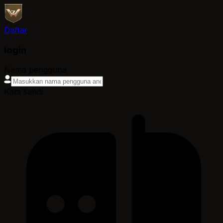
Daftar
login
Nama pengguna
Kata sandi