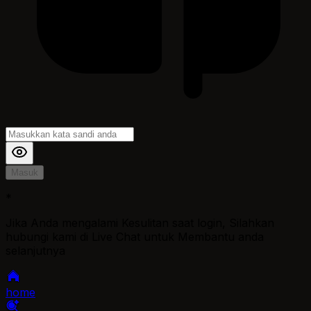
Masuk
*
Jika Anda mengalami Kesulitan saat login, Silahkan
hubungi kami di Live Chat untuk Membantu anda
selanjutnya
home