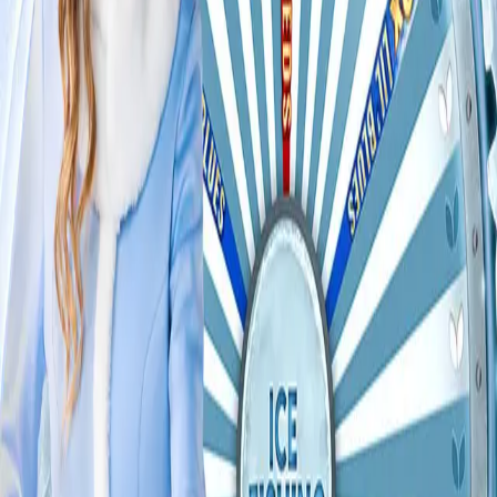
sebagai
situs slot
dapat bonus tanpa deposit yang
memberikan kemudahan akses bagi siapa saja yang ingin
mencoba keberuntungan. Keunggulan kami sebagai
situs gacor new member 100% terletak pada sistem
distribusi bonus yang otomatis dan transparan. Di
WAZETOTO, kami menghargai setiap member dengan
menyediakan link resmi yang selalu diperbarui,
memastikan Anda tetap terhubung dengan layanan kami
yang profesional selama 24 jam nonstop.
WAZETOTO Resmi: Situs Gacor New
Member 100% Dengan Sistem Aman
Keamanan data pribadi adalah prioritas utama di
WAZETOTO. Sebagai penyedia situs slot dapat bonus
tanpa deposit resmi, kami menerapkan protokol enkripsi
berlapis untuk melindungi privasi akun Anda. Bergabung