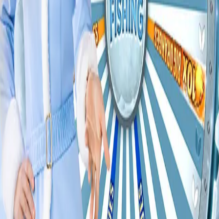
di situs gacor
new member 100%
WAZETOTO menjamin
lingkungan bermain yang adil dan jujur. Kami terus
melakukan inovasi teknologi server tahun 2026 untuk
mendukung kecepatan transaksi dan stabilitas akses,
menjadikan WAZETOTO sebagai mitra hiburan digital
paling andal bagi seluruh pengguna di Indonesia.
Link Alternatif WAZETOTO: Daftar
Situs Gacor New Member 100%
Sering mengalami kendala blokir? Gunakan selalu link
alternatif resmi WAZETOTO untuk mendapatkan akses
situs gacor new member 100% yang bebas hambatan.
Melalui link ini, Anda tetap bisa menikmati fasilitas situs
slot dapat bonus tanpa deposit tanpa perlu khawatir
akan gangguan koneksi atau nawala. Kami mengoptimasi